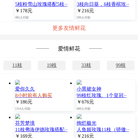
5枝粉雪山玫瑰搭配5枝··
3枝向日葵，6枝香槟玫··
￥178元
￥216元
485人付款
599人付款
更多友情鲜花
爱情鲜花
11枝
19枝
33枝
99枝
爱你久久
小黑裙女神
8小时前有人购买
99枝红玫瑰、1个皇冠··
￥186元
￥676元
1314人付款
689人付款
芬芳梦境
绚烂极光
11枝弗洛伊德玫瑰搭配··
人鱼姬玫瑰11枝（骄傲··
￥169元
￥216元