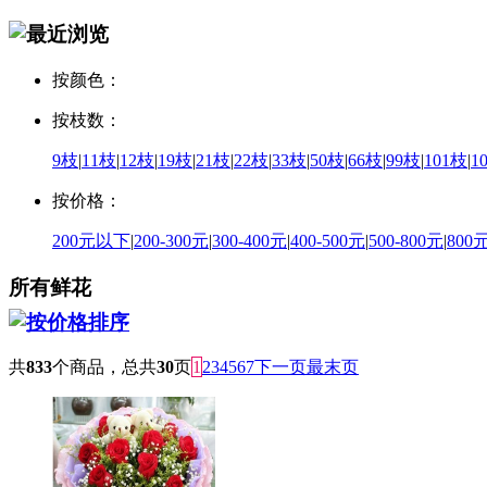
按颜色：
按枝数：
9枝
|
11枝
|
12枝
|
19枝
|
21枝
|
22枝
|
33枝
|
50枝
|
66枝
|
99枝
|
101枝
|
1
按价格：
200元以下
|
200-300元
|
300-400元
|
400-500元
|
500-800元
|
800
所有鲜花
共
833
个商品，总共
30
页
1
2
3
4
5
6
7
下一页
最末页