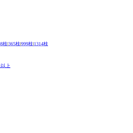
08枝
|
365枝
|
999枝
|
1314枝
元以上