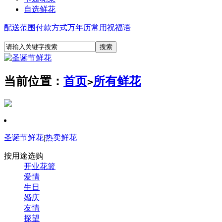
自选鲜花
配送范围
付款方式
万年历
常用祝福语
当前位置：
首页
所有鲜花
>
圣诞节鲜花
|
热卖鲜花
按用途选购
开业花篮
爱情
生日
婚庆
友情
探望