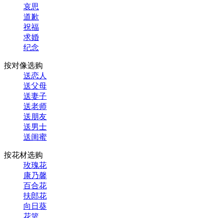
哀思
道歉
祝福
求婚
纪念
按对像选购
送恋人
送父母
送妻子
送老师
送朋友
送男士
送闺蜜
按花材选购
玫瑰花
康乃馨
百合花
扶郎花
向日葵
花篮