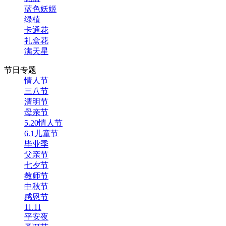
蓝色妖姬
绿植
卡通花
礼盒花
满天星
节日专题
情人节
三八节
清明节
母亲节
5.20情人节
6.1儿童节
毕业季
父亲节
七夕节
教师节
中秋节
感恩节
11.11
平安夜