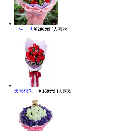
一生一世
￥206元
[
]人喜欢
天天想你！
￥169元
[
]人喜欢