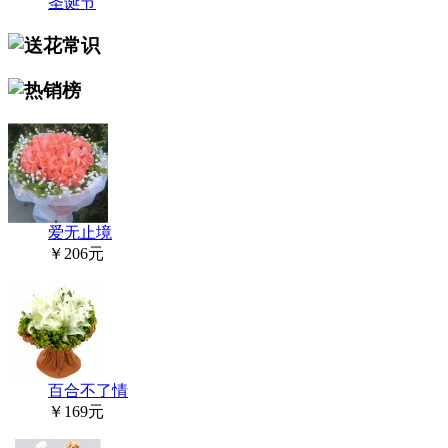
圣诞节
爱无止境
￥206元
百合不了情
￥169元