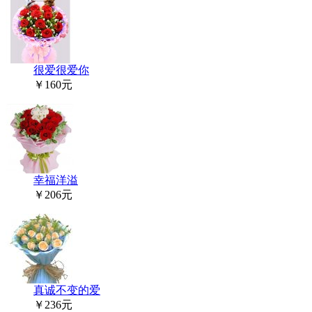
很爱很爱你
￥160元
幸福洋溢
￥206元
真诚不变的爱
￥236元