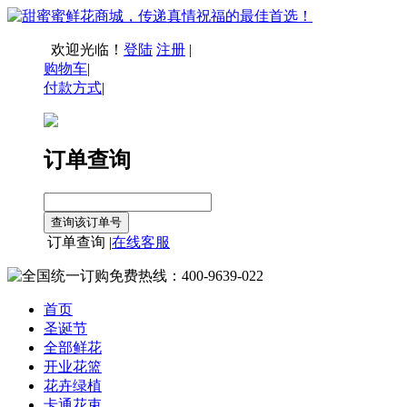
欢迎光临！
登陆
注册
|
购物车
|
付款方式
|
订单查询
订单查询 |
在线客服
首页
圣诞节
全部鲜花
开业花篮
花卉绿植
卡通花束