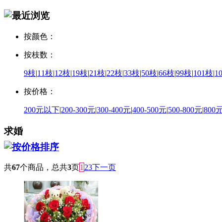
按颜色：
按枝数：
9枝
|
11枝
|
12枝
|
19枝
|
21枝
|
22枝
|
33枝
|
50枝
|
66枝
|
99枝
|
101枝
|
1
按价格：
200元以下
|
200-300元
|
300-400元
|
400-500元
|
500-800元
|
800
求婚
共
67
个商品，总共
3
页
1
2
3
下一页