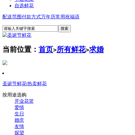
自选鲜花
配送范围
付款方式
万年历
常用祝福语
当前位置：
首页
所有鲜花
求婚
>
>
圣诞节鲜花
|
热卖鲜花
按用途选购
开业花篮
爱情
生日
婚庆
友情
探望