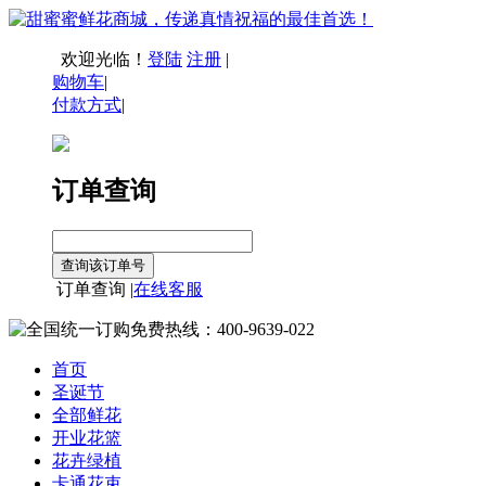
欢迎光临！
登陆
注册
|
购物车
|
付款方式
|
订单查询
订单查询 |
在线客服
首页
圣诞节
全部鲜花
开业花篮
花卉绿植
卡通花束