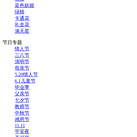
蓝色妖姬
绿植
卡通花
礼盒花
满天星
节日专题
情人节
三八节
清明节
母亲节
5.20情人节
6.1儿童节
毕业季
父亲节
七夕节
教师节
中秋节
感恩节
11.11
平安夜