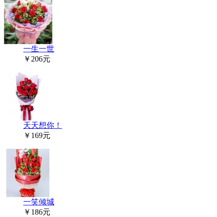
一生一世
￥206元
天天想你！
￥169元
一笑倾城
￥186元