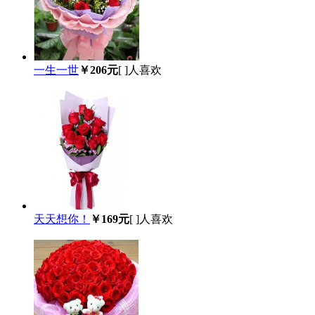
一生一世
￥206元
[
]人喜欢
天天想你！
￥169元
[
]人喜欢