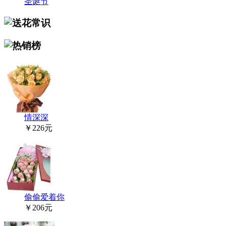
圣诞节
情深深
￥226元
偷偷爱着你
￥206元