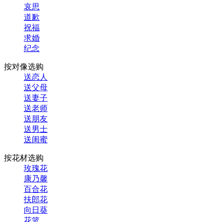
哀思
道歉
祝福
求婚
纪念
按对像选购
送恋人
送父母
送妻子
送老师
送朋友
送男士
送闺蜜
按花材选购
玫瑰花
康乃馨
百合花
扶郎花
向日葵
花篮