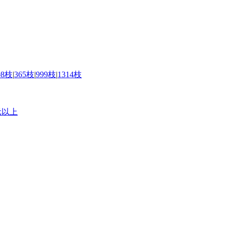
08枝
|
365枝
|
999枝
|
1314枝
元以上