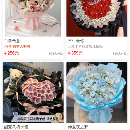
百事合意
三生爱你
7小时前有人购买
33枝卡罗拉红玫瑰搭配··
￥256元
￥359元
698人付款
820人付款
甜宠乌梅子酱
仲夏夜之梦