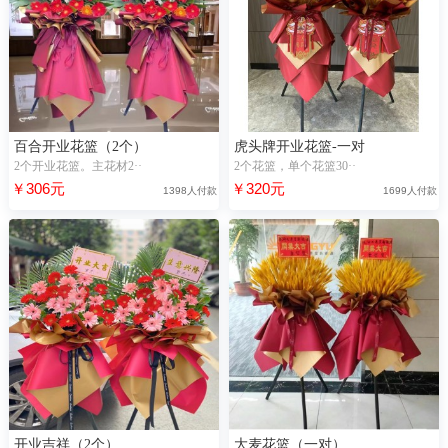
百合开业花篮（2个）
虎头牌开业花篮-一对
2个开业花篮。主花材2··
2个花篮，单个花篮30··
￥306元
￥320元
1398人付款
1699人付款
开业吉祥（2个）
大麦花篮（一对）