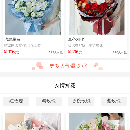
浩瀚星海
真心相伴
骄傲白玫瑰9枝（花心喷··
红玫瑰12枝，香槟玫瑰··
￥306元
￥306元
587人付款
789人付款
更多人气爆款
友情鲜花
红玫瑰
粉玫瑰
香槟玫瑰
蓝玫瑰