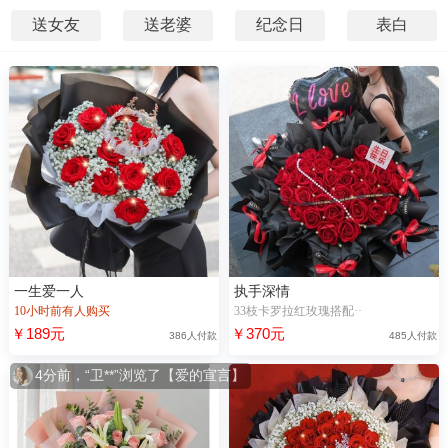
送女友
送老婆
纪念日
表白
一生爱一人
执手深情
10小时前有人购买
33枝卡罗拉红玫瑰搭配··
￥189元
￥370元
386人付款
485人付款
4分前，“卫**”浏览了【爱的宣言】