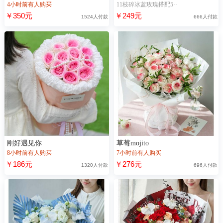
4小时前有人购买
11枝碎冰蓝玫瑰搭配5··
￥350元
￥249元
1524人付款
666人付款
刚好遇见你
草莓mojito
8小时前有人购买
7小时前有人购买
￥186元
￥276元
1320人付款
696人付款