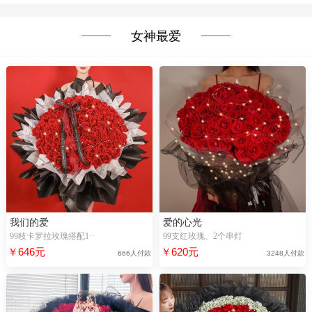
女神最爱
我们的爱
爱的心光
99枝卡罗拉玫瑰搭配1··
99支红玫瑰、2个串灯
￥646元
￥620元
666人付款
3248人付款