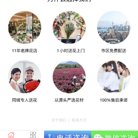
关于我们
｜
联系方式
版权所有：荣昌区昌州街道爱神鲜花店 地址：重庆市荣昌区昌州街道迎宾大道
南段3号35幢4-20 电话：tel023-46761716