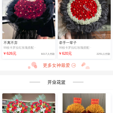
不离不弃
牵手一辈子
99枝卡罗拉红玫瑰搭配··
99枝卡罗拉红玫瑰搭配··
￥626元
￥620元
9217人付款
2251人付款
更多女神最爱
开业花篮