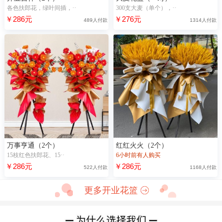
各色扶郎花，绿叶间插，··
300支大麦（单个），··
￥286元
￥276元
489人付款
1314人付款
万事亨通（2个）
红红火火（2个）
15枝红色扶郎花、15··
6小时前有人购买
￥286元
￥286元
522人付款
1168人付款
更多开业花篮