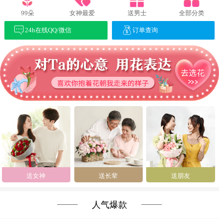
99朵
女神最爱
送男士
全部分类
24h在线QQ/微信
订单查询
送女神
送长辈
送朋友
人气爆款