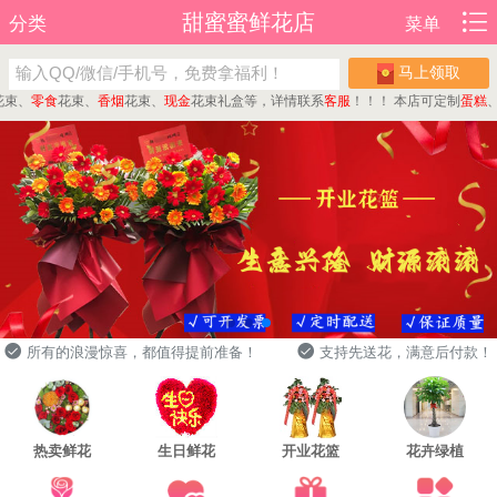
甜蜜蜜鲜花店
分类
菜单
马上领取
、
零食
花束、
香烟
花束、
现金
花束礼盒等，详情联系
客服
！！！
本店可定制
蛋糕
、
水
所有的浪漫惊喜，都值得提前准备！
支持先送花，满意后付款！
热卖鲜花
生日鲜花
开业花篮
花卉绿植