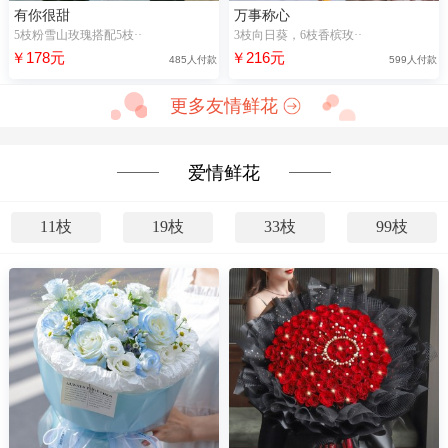
有你很甜
万事称心
5枝粉雪山玫瑰搭配5枝··
3枝向日葵，6枝香槟玫··
￥178元
￥216元
485人付款
599人付款
更多友情鲜花
爱情鲜花
11枝
19枝
33枝
99枝