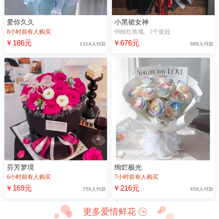
爱你久久
小黑裙女神
8小时前有人购买
99枝红玫瑰、1个皇冠··
￥186元
￥676元
1314人付款
689人付款
芬芳梦境
绚烂极光
6小时前有人购买
7小时前有人购买
￥169元
￥216元
756人付款
456人付款
更多爱情鲜花