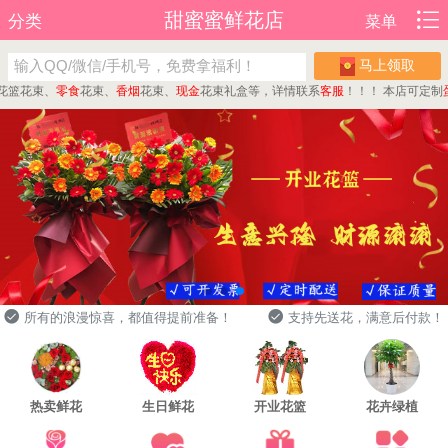
甜蜜蜜鲜花店
分类
菜单
马上领取
花束、
零食
花束、
香烟
花束、
现金
花束礼盒等，详情联系
客服
！！！
本店可定制
蛋糕
所有的浪漫惊喜，都值得提前准备！
支持先送花，满意后付款！
热卖鲜花
生日鲜花
开业花篮
花卉绿植