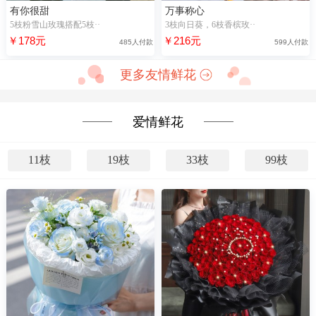
有你很甜
万事称心
5枝粉雪山玫瑰搭配5枝··
3枝向日葵，6枝香槟玫··
￥178元
￥216元
485人付款
599人付款
更多友情鲜花
爱情鲜花
11枝
19枝
33枝
99枝