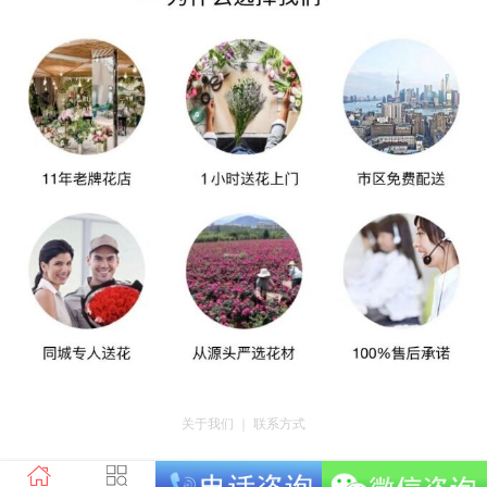
关于我们
｜
联系方式
版权所有：荣昌区昌州街道爱神鲜花店 地址：重庆市荣昌区昌州街道迎宾大道
南段3号35幢4-20 电话：tel023-46761716