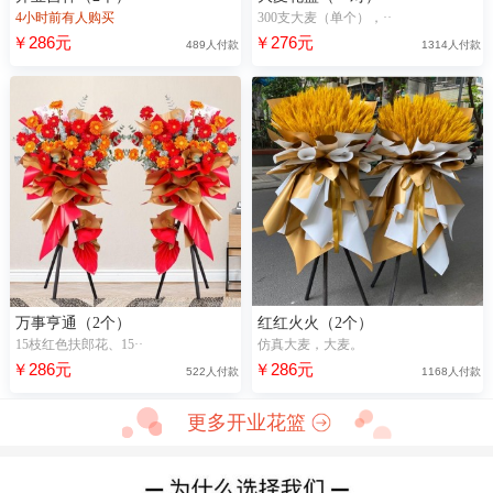
4小时前有人购买
300支大麦（单个），··
￥286元
￥276元
489人付款
1314人付款
万事亨通（2个）
红红火火（2个）
15枝红色扶郎花、15··
仿真大麦，大麦。
￥286元
￥286元
522人付款
1168人付款
更多开业花篮