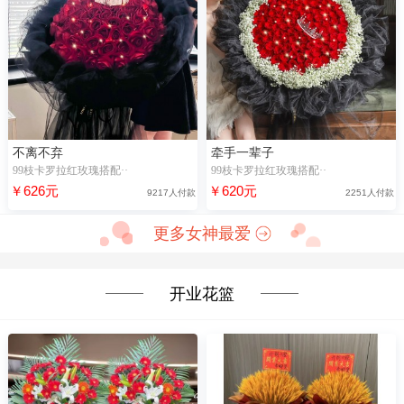
不离不弃
牵手一辈子
99枝卡罗拉红玫瑰搭配··
99枝卡罗拉红玫瑰搭配··
￥626元
￥620元
9217人付款
2251人付款
更多女神最爱
开业花篮