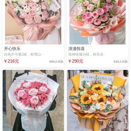
开心快乐
浪漫惊喜
白色乒乓菊2枝，粉雪山··
洛神玫瑰16枝，粉百合··
￥216元
￥290元
666人付款
630人付款