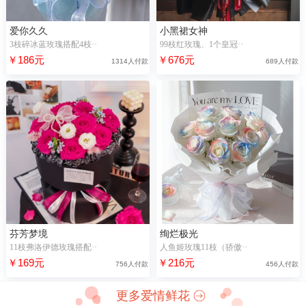
爱你久久
小黑裙女神
3枝碎冰蓝玫瑰搭配4枝··
99枝红玫瑰、1个皇冠··
￥186元
￥676元
1314人付款
689人付款
芬芳梦境
绚烂极光
11枝弗洛伊德玫瑰搭配··
人鱼姬玫瑰11枝（骄傲··
￥169元
￥216元
756人付款
456人付款
更多爱情鲜花