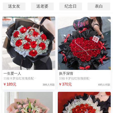
送女友
送老婆
纪念日
表白
一生爱一人
执手深情
11枝卡罗拉红玫瑰搭配··
33枝卡罗拉红玫瑰搭配··
￥189元
￥370元
386人付款
485人付款
14分前，“韩**”浏览了【永久誓言】