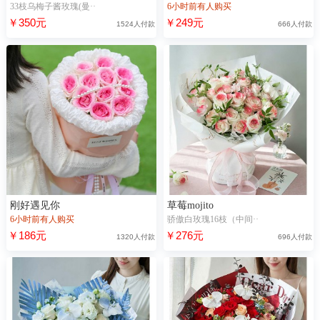
33枝乌梅子酱玫瑰(曼··
6小时前有人购买
￥350元
￥249元
1524人付款
666人付款
刚好遇见你
草莓mojito
6小时前有人购买
骄傲白玫瑰16枝（中间··
￥186元
￥276元
1320人付款
696人付款