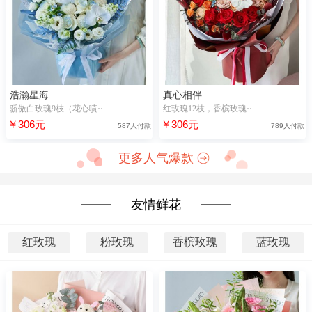
浩瀚星海
真心相伴
骄傲白玫瑰9枝（花心喷··
红玫瑰12枝，香槟玫瑰··
￥306元
￥306元
587人付款
789人付款
更多人气爆款
友情鲜花
红玫瑰
粉玫瑰
香槟玫瑰
蓝玫瑰