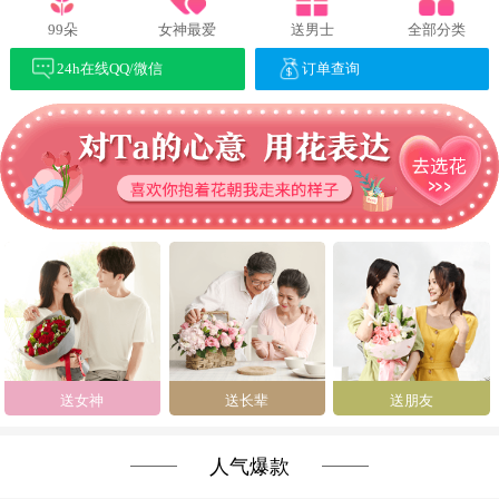
99朵
女神最爱
送男士
全部分类
24h在线QQ/微信
订单查询
送女神
送长辈
送朋友
人气爆款