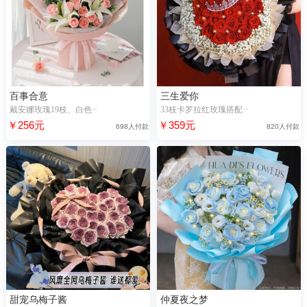
百事合意
三生爱你
戴安娜玫瑰19枝、白色··
33枝卡罗拉红玫瑰搭配··
￥256元
￥359元
698人付款
820人付款
甜宠乌梅子酱
仲夏夜之梦