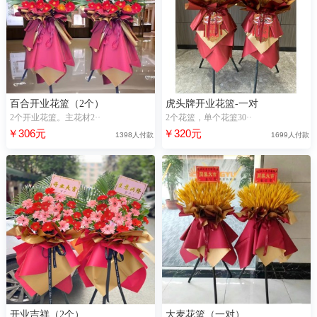
百合开业花篮（2个）
虎头牌开业花篮-一对
2个开业花篮。主花材2··
2个花篮，单个花篮30··
￥306元
￥320元
1398人付款
1699人付款
开业吉祥（2个）
大麦花篮（一对）