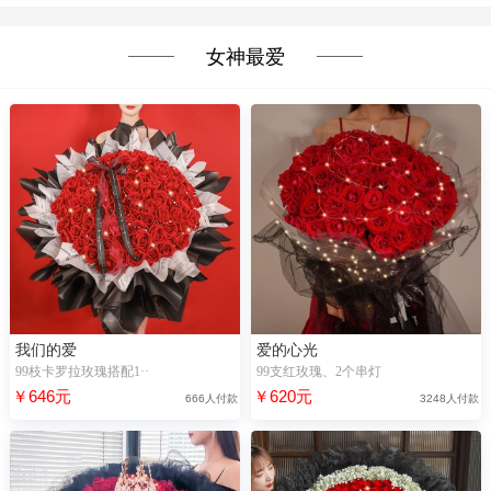
女神最爱
我们的爱
爱的心光
99枝卡罗拉玫瑰搭配1··
99支红玫瑰、2个串灯
￥646元
￥620元
666人付款
3248人付款