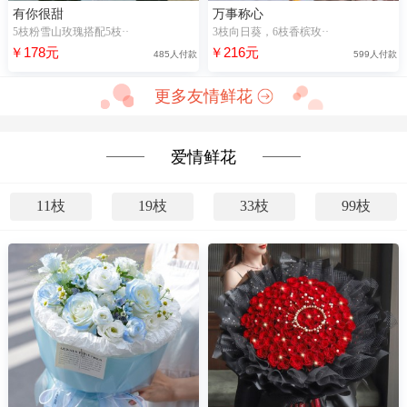
有你很甜
万事称心
5枝粉雪山玫瑰搭配5枝··
3枝向日葵，6枝香槟玫··
￥178元
￥216元
485人付款
599人付款
更多友情鲜花
爱情鲜花
11枝
19枝
33枝
99枝