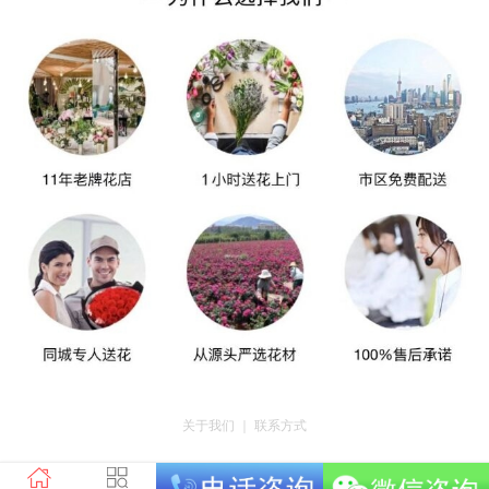
关于我们
｜
联系方式
版权所有：荣昌区昌州街道爱神鲜花店 地址：重庆市荣昌区昌州街道迎宾大道
南段3号35幢4-20 电话：tel023-46761716