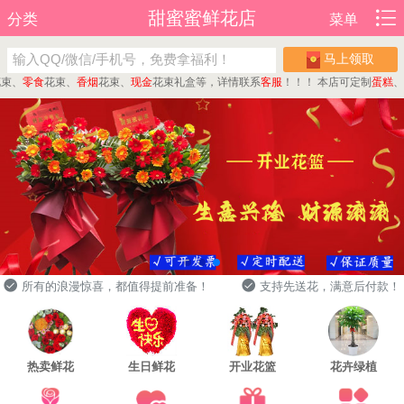
甜蜜蜜鲜花店
分类
菜单
马上领取
、
零食
花束、
香烟
花束、
现金
花束礼盒等，详情联系
客服
！！！
本店可定制
蛋糕
、
水果
所有的浪漫惊喜，都值得提前准备！
支持先送花，满意后付款！
热卖鲜花
生日鲜花
开业花篮
花卉绿植