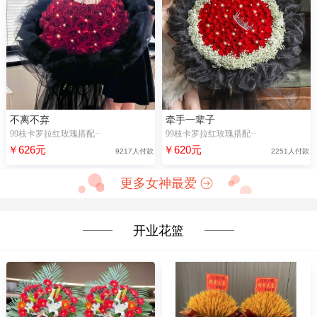
不离不弃
牵手一辈子
99枝卡罗拉红玫瑰搭配··
99枝卡罗拉红玫瑰搭配··
￥626元
￥620元
9217人付款
2251人付款
更多女神最爱
开业花篮