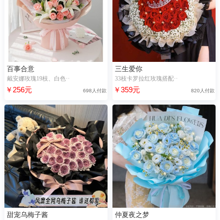
百事合意
三生爱你
戴安娜玫瑰19枝、白色··
33枝卡罗拉红玫瑰搭配··
￥256元
￥359元
698人付款
820人付款
甜宠乌梅子酱
仲夏夜之梦