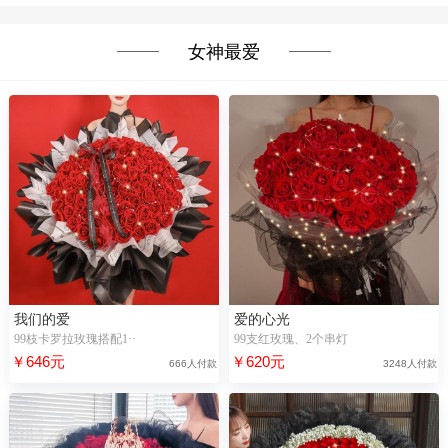
女神最爱
我们的爱
爱的心光
99枝卡罗拉玫瑰搭配1··
99支红玫瑰、2个串灯
￥646元
￥620元
666人付款
3248人付款