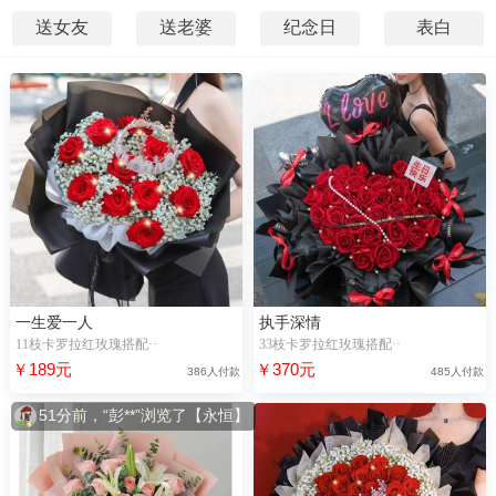
送女友
送老婆
纪念日
表白
一生爱一人
执手深情
11枝卡罗拉红玫瑰搭配··
33枝卡罗拉红玫瑰搭配··
￥189元
￥370元
386人付款
485人付款
51分前，“彭**”浏览了【永恒】