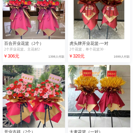
百合开业花篮（2个）
虎头牌开业花篮-一对
2个开业花篮。主花材2··
2个花篮，单个花篮30··
￥306元
￥320元
1398人付款
1699人付款
开业吉祥（2个）
大麦花篮（一对）