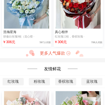
浩瀚星海
真心相伴
骄傲白玫瑰9枝（花心喷··
红玫瑰12枝，香槟玫瑰··
￥306元
￥306元
587人付款
789人付款
更多人气爆款
友情鲜花
红玫瑰
粉玫瑰
香槟玫瑰
蓝玫瑰