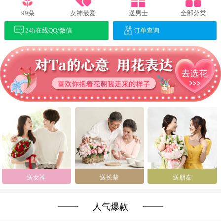
99朵
女神最爱
送男士
全部分类
24h在线QQ/微信
订单查询
送女神
送长辈
送朋友
人气爆款