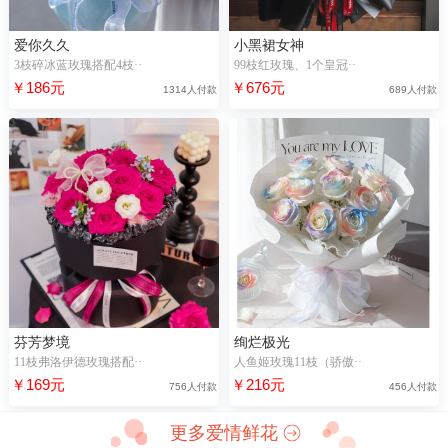
爱你久久
小黑裙女神
3枝碎冰蓝玫瑰搭配4枝··
99枝红玫瑰、1个皇冠··
￥186元
￥676元
1314人付款
689人付款
芬芳梦境
绚烂极光
11枝弗洛伊德玫瑰搭配··
人鱼姬玫瑰11枝（骄傲··
￥169元
￥216元
756人付款
456人付款
更多爱情鲜花