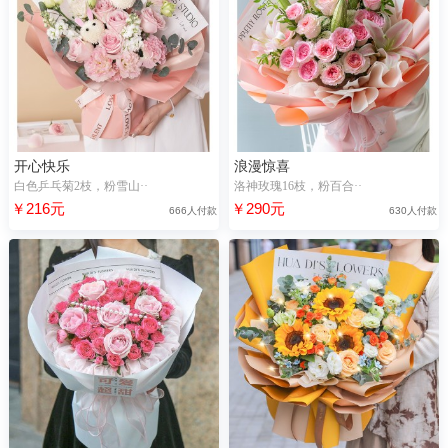
开心快乐
浪漫惊喜
白色乒乓菊2枝，粉雪山··
洛神玫瑰16枝，粉百合··
￥216元
￥290元
666人付款
630人付款