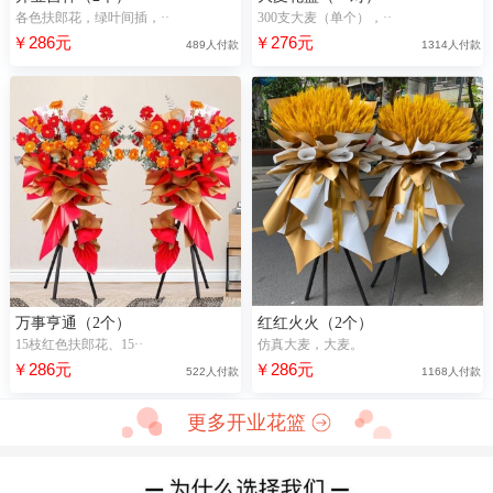
各色扶郎花，绿叶间插，··
300支大麦（单个），··
￥286元
￥276元
489人付款
1314人付款
万事亨通（2个）
红红火火（2个）
15枝红色扶郎花、15··
仿真大麦，大麦。
￥286元
￥286元
522人付款
1168人付款
更多开业花篮