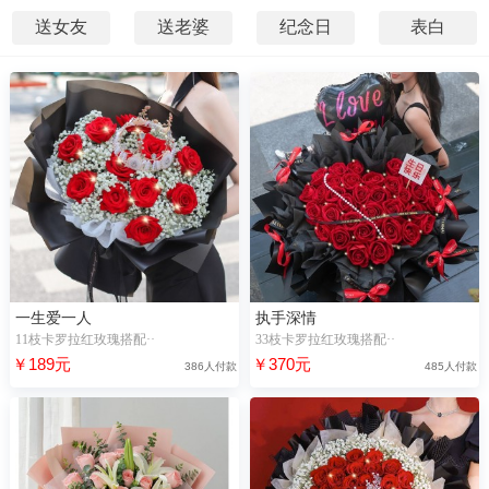
送女友
送老婆
纪念日
表白
一生爱一人
执手深情
11枝卡罗拉红玫瑰搭配··
33枝卡罗拉红玫瑰搭配··
￥189元
￥370元
386人付款
485人付款
79小时前，“乐**”购买了【浪漫】