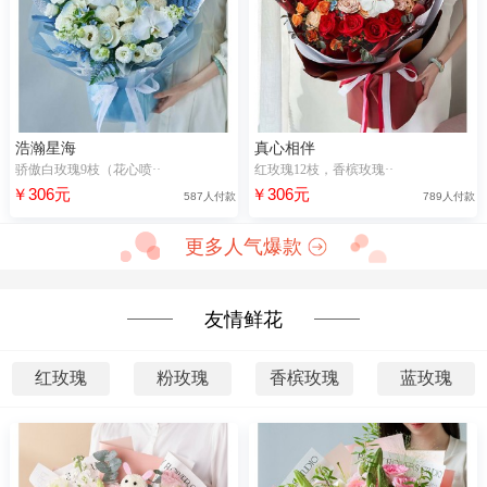
浩瀚星海
真心相伴
骄傲白玫瑰9枝（花心喷··
红玫瑰12枝，香槟玫瑰··
￥306元
￥306元
587人付款
789人付款
更多人气爆款
友情鲜花
红玫瑰
粉玫瑰
香槟玫瑰
蓝玫瑰