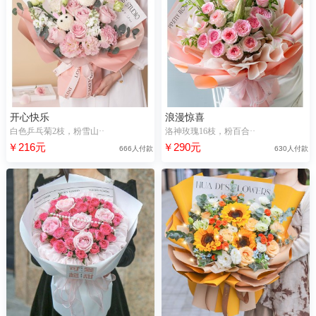
开心快乐
浪漫惊喜
白色乒乓菊2枝，粉雪山··
洛神玫瑰16枝，粉百合··
￥216元
￥290元
666人付款
630人付款