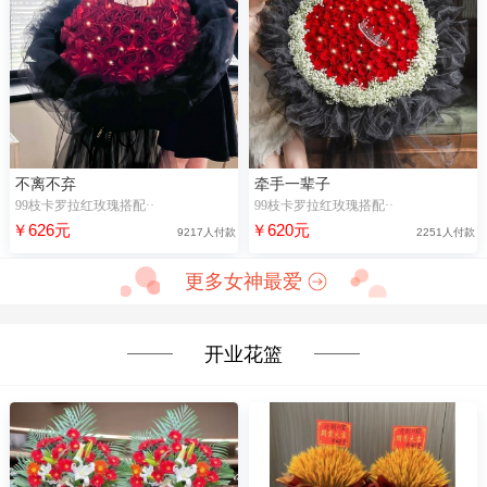
不离不弃
牵手一辈子
99枝卡罗拉红玫瑰搭配··
99枝卡罗拉红玫瑰搭配··
￥626元
￥620元
9217人付款
2251人付款
更多女神最爱
开业花篮