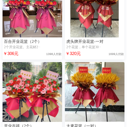
百合开业花篮（2个）
虎头牌开业花篮-一对
2个开业花篮。主花材2··
2个花篮，单个花篮30··
￥306元
￥320元
1398人付款
1699人付款
开业吉祥（2个）
大麦花篮（一对）