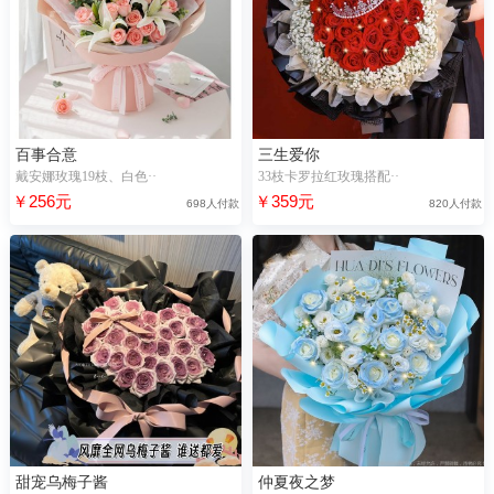
百事合意
三生爱你
戴安娜玫瑰19枝、白色··
33枝卡罗拉红玫瑰搭配··
￥256元
￥359元
698人付款
820人付款
甜宠乌梅子酱
仲夏夜之梦