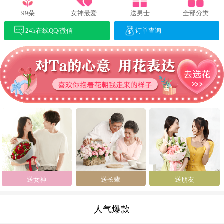
99朵
女神最爱
送男士
全部分类
24h在线QQ/微信
订单查询
送女神
送长辈
送朋友
人气爆款