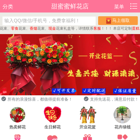
甜蜜蜜鲜花店
分类
菜单
马上领取
束、
零食
花束、
香烟
花束、
现金
花束礼盒等，详情联系
客服
！！！
本店可定制
蛋糕
、
所有的浪漫惊喜，都值得提前准备！
支持先送花，满意后付款！
热卖鲜花
生日鲜花
开业花篮
花卉绿植