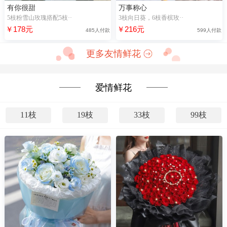
有你很甜
万事称心
5枝粉雪山玫瑰搭配5枝··
3枝向日葵，6枝香槟玫··
￥178元
￥216元
485人付款
599人付款
更多友情鲜花
爱情鲜花
11枝
19枝
33枝
99枝