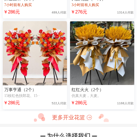
7小时前有人购买
3小时前有人购买
￥286元
￥276元
489人付款
1314人付款
万事亨通（2个）
红红火火（2个）
15枝红色扶郎花、15··
仿真大麦，大麦。
￥286元
￥286元
522人付款
1168人付款
更多开业花篮