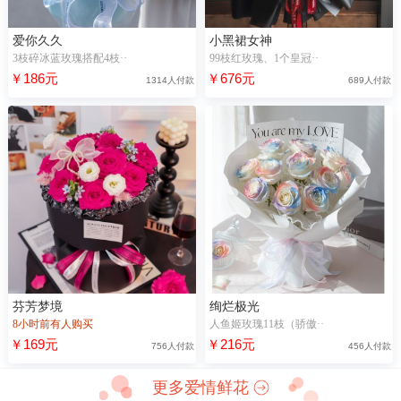
爱你久久
小黑裙女神
3枝碎冰蓝玫瑰搭配4枝··
99枝红玫瑰、1个皇冠··
￥186元
￥676元
1314人付款
689人付款
芬芳梦境
绚烂极光
8小时前有人购买
人鱼姬玫瑰11枝（骄傲··
￥169元
￥216元
756人付款
456人付款
更多爱情鲜花