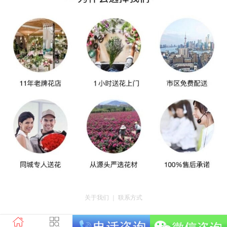
关于我们
｜
联系方式
版权所有：荣昌区昌州街道爱神鲜花店 地址：重庆市荣昌区昌州街道迎宾大道
南段3号35幢4-20 电话：tel023-46761716