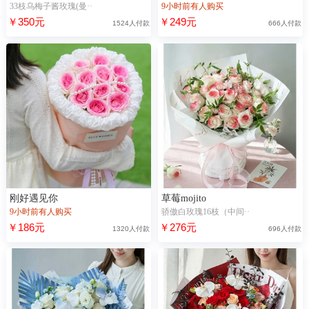
33枝乌梅子酱玫瑰(曼··
9小时前有人购买
￥350元
￥249元
1524人付款
666人付款
刚好遇见你
草莓mojito
9小时前有人购买
骄傲白玫瑰16枝（中间··
￥186元
￥276元
1320人付款
696人付款