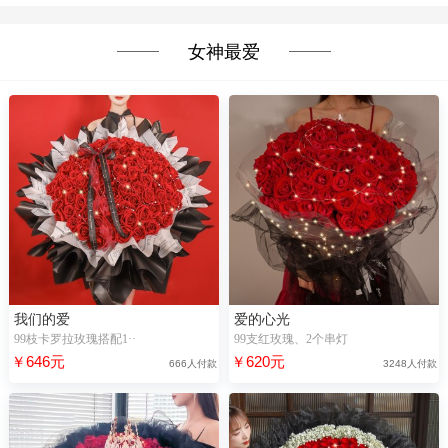
女神最爱
我们的爱
爱的心光
99枝卡罗拉玫瑰搭配1··
99支红玫瑰、2个串灯
￥646元
￥620元
666人付款
3248人付款