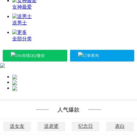
女神最爱
送男士
全部分类
24h在线QQ/微信
订单查询
送女神
送长辈
送朋友
人气爆款
送女友
送老婆
纪念日
表白