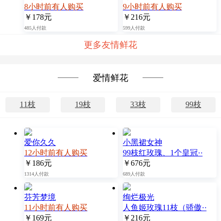
8小时前有人购买
9小时前有人购买
￥178元
￥216元
485人付款
599人付款
更多友情鲜花
爱情鲜花
11枝
19枝
33枝
99枝
爱你久久
小黑裙女神
12小时前有人购买
99枝红玫瑰、1个皇冠··
￥186元
￥676元
1314人付款
689人付款
芬芳梦境
绚烂极光
11小时前有人购买
人鱼姬玫瑰11枝（骄傲··
￥169元
￥216元