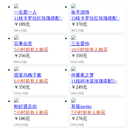
一生爱一人
执手深情
11枝卡罗拉红玫瑰搭配··
33枝卡罗拉红玫瑰搭配··
￥189元
￥370元
386人付款
485人付款
百事合意
三生爱你
5小时前有人购买
10小时前有人购买
￥256元
￥359元
698人付款
820人付款
甜宠乌梅子酱
仲夏夜之梦
6小时前有人购买
11枝碎冰蓝玫瑰搭配5··
￥350元
￥249元
1524人付款
666人付款
刚好遇见你
草莓mojito
7小时前有人购买
7小时前有人购买
￥186元
￥276元
1320人付款
696人付款