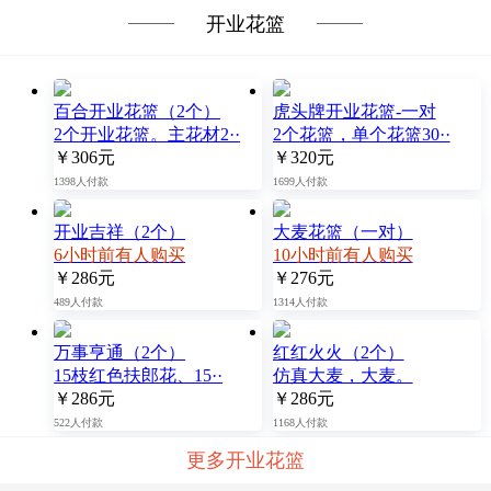
开业花篮
百合开业花篮（2个）
虎头牌开业花篮-一对
2个开业花篮。主花材2··
2个花篮，单个花篮30··
￥306元
￥320元
1398人付款
1699人付款
开业吉祥（2个）
大麦花篮（一对）
6小时前有人购买
10小时前有人购买
￥286元
￥276元
489人付款
1314人付款
万事亨通（2个）
红红火火（2个）
15枝红色扶郎花、15··
仿真大麦，大麦。
￥286元
￥286元
522人付款
1168人付款
更多开业花篮