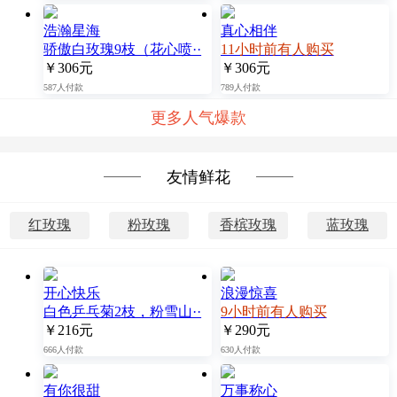
浩瀚星海
真心相伴
骄傲白玫瑰9枝（花心喷··
11小时前有人购买
￥306元
￥306元
587人付款
789人付款
更多人气爆款
友情鲜花
红玫瑰
粉玫瑰
香槟玫瑰
蓝玫瑰
开心快乐
浪漫惊喜
白色乒乓菊2枝，粉雪山··
9小时前有人购买
￥216元
￥290元
666人付款
630人付款
有你很甜
万事称心