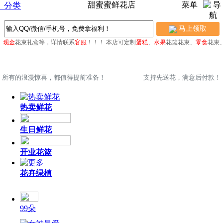
甜蜜蜜鲜花店
菜单
分类
马上领取
、
现金
花束礼盒等，详情联系
客服
！！！
本店可定制
蛋糕
、
水果
花篮花束、
零食
花束、
所有的浪漫惊喜，都值得提前准备！
支持先送花，满意后付款！
热卖鲜花
生日鲜花
开业花篮
花卉绿植
99朵