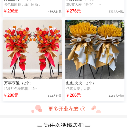
各色扶郎花，绿叶间插，··
300支大麦（单个），··
￥286元
￥276元
489人付款
1314人付款
万事亨通（2个）
红红火火（2个）
15枝红色扶郎花、15··
仿真大麦，大麦。
￥286元
￥286元
522人付款
1168人付款
更多开业花篮