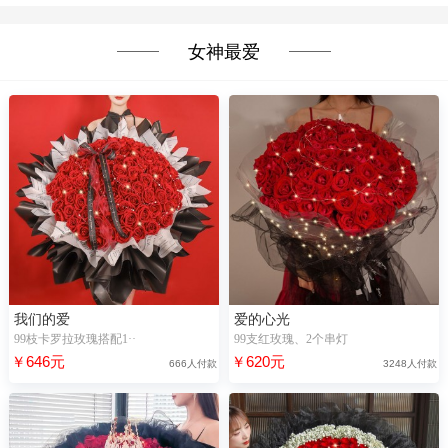
女神最爱
我们的爱
爱的心光
99枝卡罗拉玫瑰搭配1··
99支红玫瑰、2个串灯
￥646元
￥620元
666人付款
3248人付款