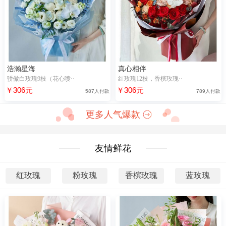
浩瀚星海
真心相伴
骄傲白玫瑰9枝（花心喷··
红玫瑰12枝，香槟玫瑰··
￥306元
￥306元
587人付款
789人付款
更多人气爆款
友情鲜花
红玫瑰
粉玫瑰
香槟玫瑰
蓝玫瑰