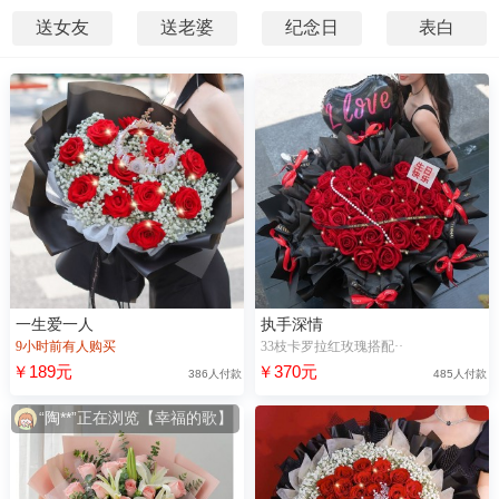
送女友
送老婆
纪念日
表白
一生爱一人
执手深情
9小时前有人购买
33枝卡罗拉红玫瑰搭配··
￥189元
￥370元
386人付款
485人付款
“陶**”正在浏览【幸福的歌】