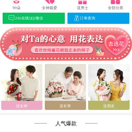
99朵
女神最爱
送男士
全部分类
24h在线QQ/微信
订单查询
送女神
送长辈
送朋友
人气爆款