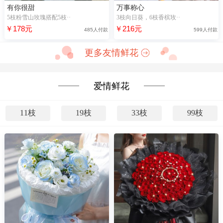
有你很甜
万事称心
5枝粉雪山玫瑰搭配5枝··
3枝向日葵，6枝香槟玫··
￥178元
￥216元
485人付款
599人付款
更多友情鲜花
爱情鲜花
11枝
19枝
33枝
99枝