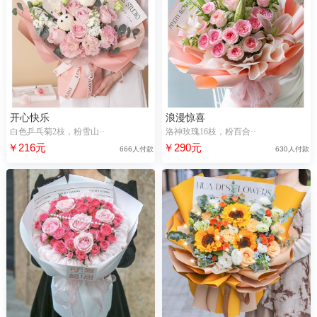
开心快乐
浪漫惊喜
白色乒乓菊2枝，粉雪山··
洛神玫瑰16枝，粉百合··
￥216元
￥290元
666人付款
630人付款