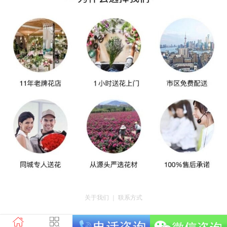
关于我们
｜
联系方式
版权所有：荣昌区昌州街道爱神鲜花店 地址：重庆市荣昌区昌州街道迎宾大道
南段3号35幢4-20 电话：tel023-46761716