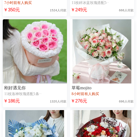
7小时前有人购买
11枝碎冰蓝玫瑰搭配5··
￥350元
￥249元
1524人付款
666人付款
刚好遇见你
草莓mojito
11枝洛神玫瑰搭配1条··
8小时前有人购买
￥186元
￥276元
1320人付款
696人付款