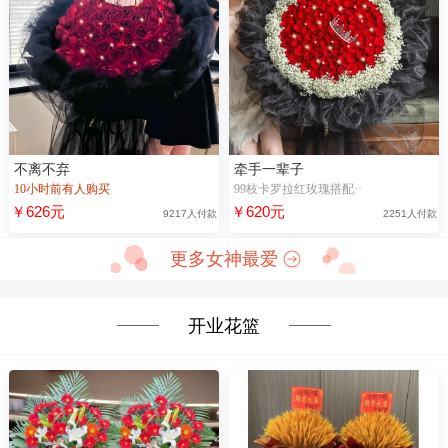
不离不弃
牵手一辈子
10小时前有人购买
99枝卡罗拉红玫瑰搭配··
￥626元
￥620元
9217人付款
2251人付款
更多女神最爱
开业花篮