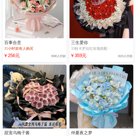
百事合意
三生爱你
11小时前有人购买
33枝卡罗拉红玫瑰搭配··
￥256元
￥359元
698人付款
820人付款
甜宠乌梅子酱
仲夏夜之梦