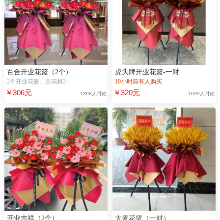
百合开业花篮（2个）
虎头牌开业花篮-一对
2个开业花篮。主花材2··
10小时前有人购买
￥306元
￥320元
1398人付款
1699人付款
开业吉祥（2个）
大麦花篮（一对）