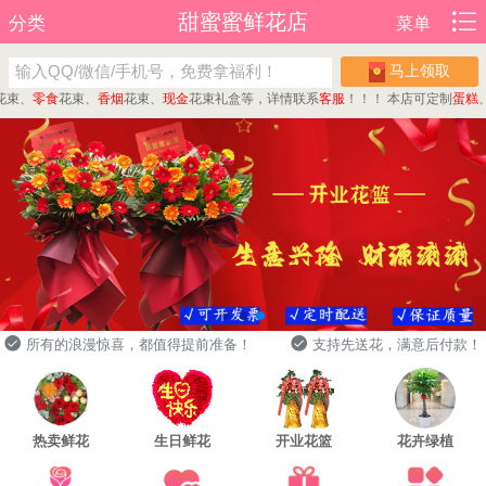
甜蜜蜜鲜花店
分类
菜单
马上领取
、
零食
花束、
香烟
花束、
现金
花束礼盒等，详情联系
客服
！！！
本店可定制
蛋糕
、
水
所有的浪漫惊喜，都值得提前准备！
支持先送花，满意后付款！
热卖鲜花
生日鲜花
开业花篮
花卉绿植