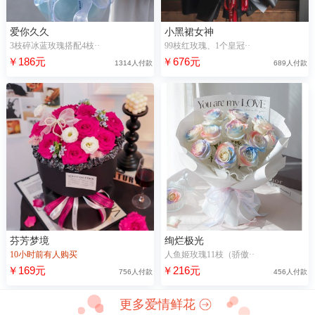
爱你久久
小黑裙女神
3枝碎冰蓝玫瑰搭配4枝··
99枝红玫瑰、1个皇冠··
￥186元
￥676元
1314人付款
689人付款
芬芳梦境
绚烂极光
10小时前有人购买
人鱼姬玫瑰11枝（骄傲··
￥169元
￥216元
756人付款
456人付款
更多爱情鲜花