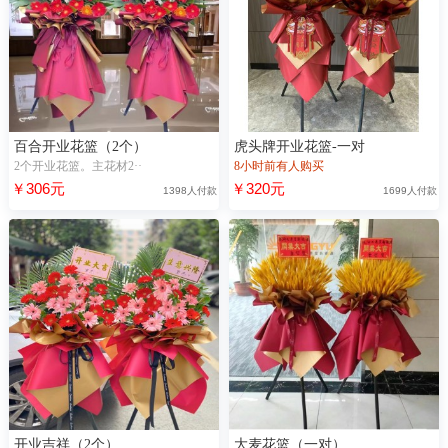
百合开业花篮（2个）
虎头牌开业花篮-一对
2个开业花篮。主花材2··
8小时前有人购买
￥306元
￥320元
1398人付款
1699人付款
开业吉祥（2个）
大麦花篮（一对）