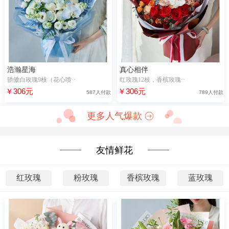
浩瀚星海
真心相伴
骄傲白玫瑰9枝（花心喷··
红玫瑰12枝，香槟玫瑰··
￥306元
￥306元
587人付款
789人付款
更多人气爆款
友情鲜花
红玫瑰
粉玫瑰
香槟玫瑰
蓝玫瑰