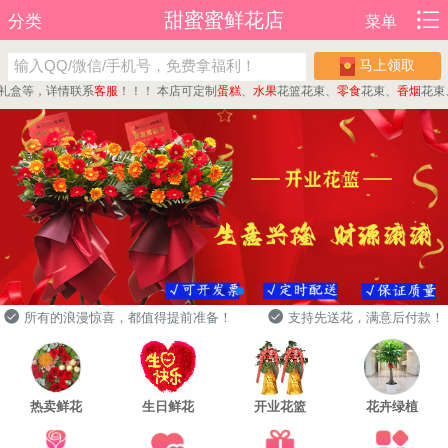
甜蜜蜜鲜花店
分类
菜单
马上领取
等，详情联系
客服
！！！
本店可定制
蛋糕
、
水果
花篮花束、
零食
花束、
香烟
花束、
现
所有的浪漫惊喜，都值得提前准备！
支持先送花，满意后付款！
热卖鲜花
生日鲜花
开业花篮
花卉绿植