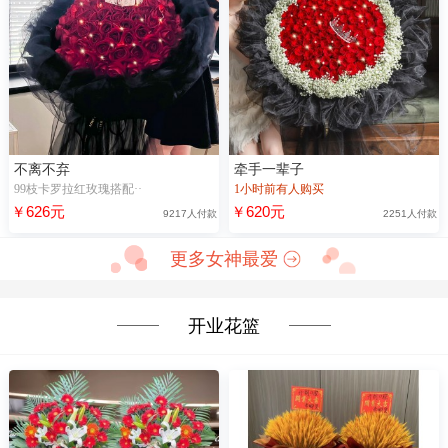
不离不弃
牵手一辈子
99枝卡罗拉红玫瑰搭配··
1小时前有人购买
￥626元
￥620元
9217人付款
2251人付款
更多女神最爱
开业花篮