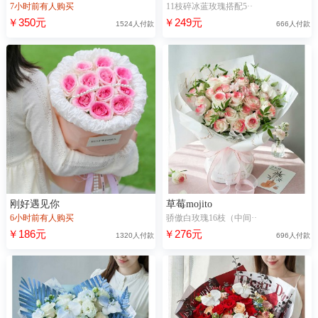
7小时前有人购买
11枝碎冰蓝玫瑰搭配5··
￥350元
￥249元
1524人付款
666人付款
刚好遇见你
草莓mojito
6小时前有人购买
骄傲白玫瑰16枝（中间··
￥186元
￥276元
1320人付款
696人付款