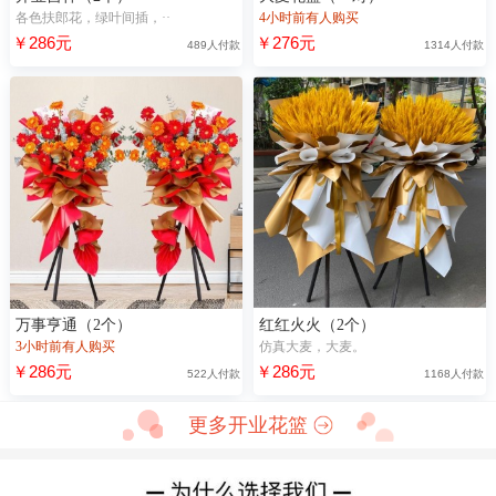
各色扶郎花，绿叶间插，··
4小时前有人购买
￥286元
￥276元
489人付款
1314人付款
万事亨通（2个）
红红火火（2个）
3小时前有人购买
仿真大麦，大麦。
￥286元
￥286元
522人付款
1168人付款
更多开业花篮