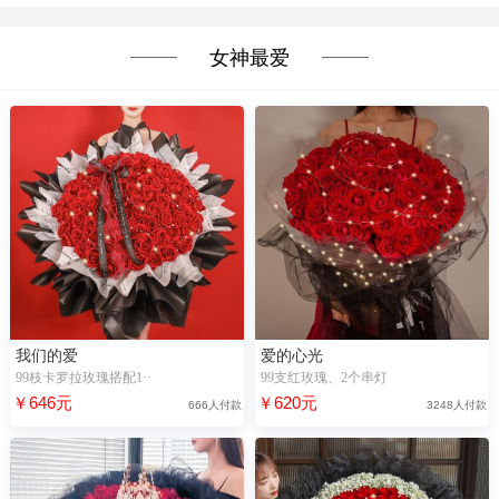
女神最爱
我们的爱
爱的心光
99枝卡罗拉玫瑰搭配1··
99支红玫瑰、2个串灯
￥646元
￥620元
666人付款
3248人付款