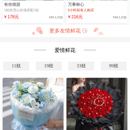
有你很甜
万事称心
5枝粉雪山玫瑰搭配5枝··
6小时前有人购买
￥178元
￥216元
485人付款
599人付款
更多友情鲜花
爱情鲜花
11枝
19枝
33枝
99枝