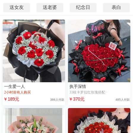
送女友
送老婆
纪念日
表白
一生爱一人
执手深情
2小时前有人购买
33枝卡罗拉红玫瑰搭配··
￥189元
￥370元
386人付款
485人付款