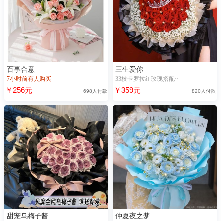
百事合意
三生爱你
7小时前有人购买
33枝卡罗拉红玫瑰搭配··
￥256元
￥359元
698人付款
820人付款
甜宠乌梅子酱
仲夏夜之梦