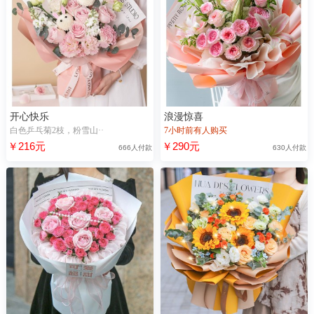
开心快乐
浪漫惊喜
白色乒乓菊2枝，粉雪山··
7小时前有人购买
￥216元
￥290元
666人付款
630人付款