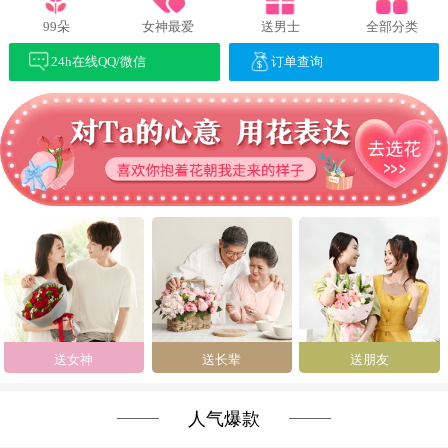
99朵
女神最爱
送男士
全部分类
24h在线QQ/微信
订单查询
送女神
送长辈
送朋友
人气爆款