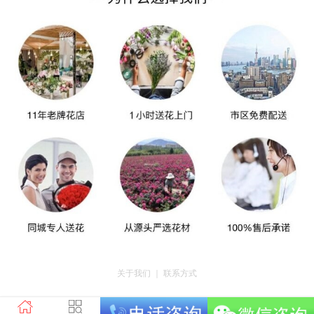
关于我们
｜
联系方式
版权所有：荣昌区昌州街道爱神鲜花店 地址：重庆市荣昌区昌州街道迎宾大道
南段3号35幢4-20 电话：tel023-46761716