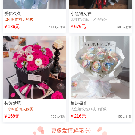
爱你久久
小黑裙女神
12小时前有人购买
99枝红玫瑰、1个皇冠··
￥186元
￥676元
1314人付款
689人付款
芬芳梦境
绚烂极光
11小时前有人购买
人鱼姬玫瑰11枝（骄傲··
￥169元
￥216元
756人付款
456人付款
更多爱情鲜花