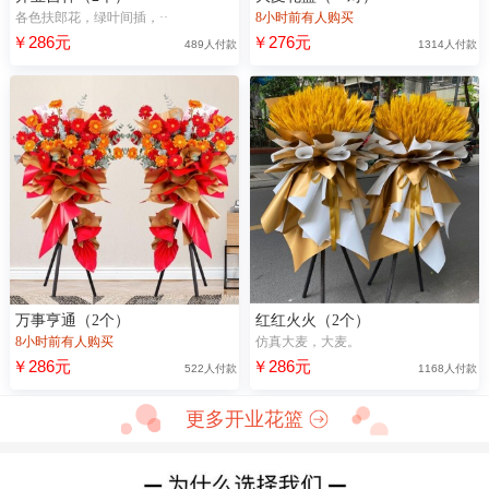
各色扶郎花，绿叶间插，··
8小时前有人购买
￥286元
￥276元
489人付款
1314人付款
万事亨通（2个）
红红火火（2个）
8小时前有人购买
仿真大麦，大麦。
￥286元
￥286元
522人付款
1168人付款
更多开业花篮