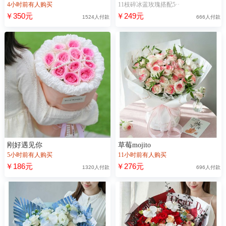
4小时前有人购买
11枝碎冰蓝玫瑰搭配5··
￥350元
￥249元
1524人付款
666人付款
刚好遇见你
草莓mojito
5小时前有人购买
11小时前有人购买
￥186元
￥276元
1320人付款
696人付款