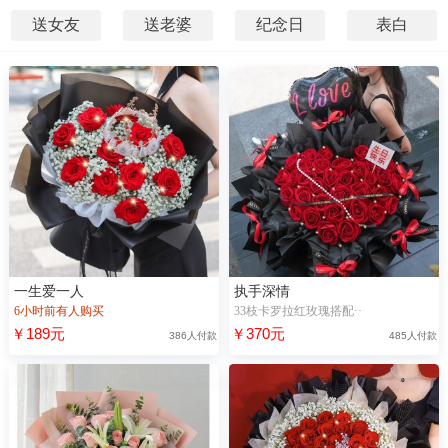
送女友
送老婆
纪念日
表白
一生爱一人
执手深情
6小时前有人购买
33枝卡罗拉红玫瑰搭配··
￥189元
￥370元
386人付款
485人付款
“严**”正在浏览【亲爱的生日快乐】