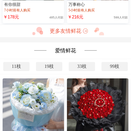
有你很甜
万事称心
7小时前有人购买
5小时前有人购买
￥178元
￥216元
485人付款
599人付款
更多友情鲜花
爱情鲜花
11枝
19枝
33枝
99枝