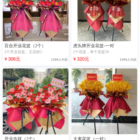
百合开业花篮（2个）
虎头牌开业花篮-一对
2个开业花篮。主花材2··
2个花篮，单个花篮30··
￥306元
￥320元
1398人付款
1699人付款
开业吉祥（2个）
大麦花篮（一对）