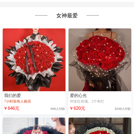
女神最爱
我们的爱
爱的心光
7小时前有人购买
99支红玫瑰、2个串灯
￥646元
￥620元
666人付款
3248人付款