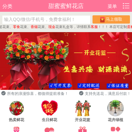
甜蜜蜜鲜花店
分类
菜单
马上领取
束、
零食
花束、
香烟
花束、
现金
花束礼盒等，详情联系
客服
！！！
本店可定制
蛋糕
、
所有的浪漫惊喜，都值得提前准备！
支持先送花，满意后付款！
热卖鲜花
生日鲜花
开业花篮
花卉绿植