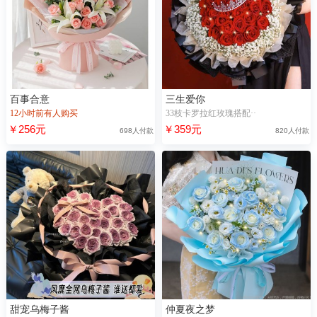
百事合意
三生爱你
12小时前有人购买
33枝卡罗拉红玫瑰搭配··
￥256元
￥359元
698人付款
820人付款
甜宠乌梅子酱
仲夏夜之梦