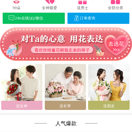
99朵
女神最爱
送男士
全部分类
24h在线QQ/微信
订单查询
送女神
送长辈
送朋友
人气爆款