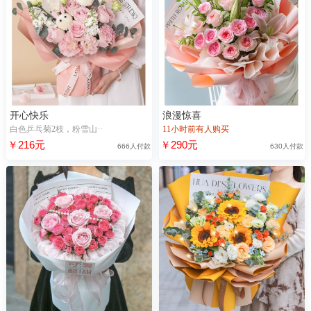
开心快乐
浪漫惊喜
白色乒乓菊2枝，粉雪山··
11小时前有人购买
￥216元
￥290元
666人付款
630人付款