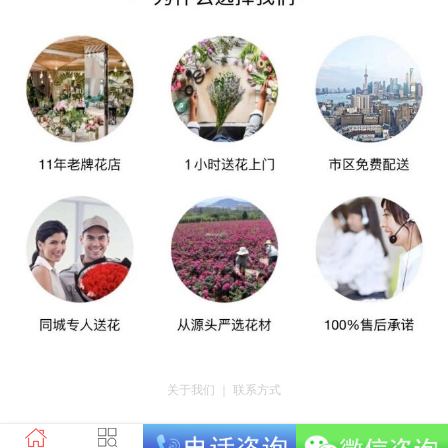
关于我们
｜
联系方式
版权所有：荣昌区昌州街道爱神鲜花店 地址：重庆市荣昌区昌州街道迎宾大道
南段3号35幢4-20 电话：tel023-46761716