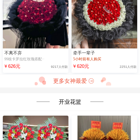
不离不弃
牵手一辈子
99枝卡罗拉红玫瑰搭配··
5小时前有人购买
￥626元
￥620元
9217人付款
2251人付款
更多女神最爱
开业花篮