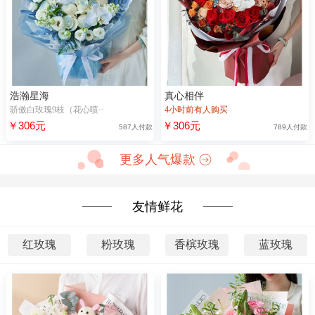
浩瀚星海
真心相伴
骄傲白玫瑰9枝（花心喷··
4小时前有人购买
￥306元
￥306元
587人付款
789人付款
更多人气爆款
友情鲜花
红玫瑰
粉玫瑰
香槟玫瑰
蓝玫瑰