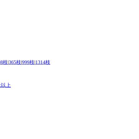
08枝
|
365枝
|
999枝
|
1314枝
元以上