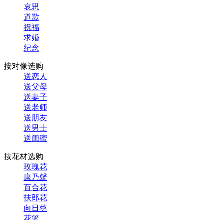
哀思
道歉
祝福
求婚
纪念
按对像选购
送恋人
送父母
送妻子
送老师
送朋友
送男士
送闺蜜
按花材选购
玫瑰花
康乃馨
百合花
扶郎花
向日葵
花篮