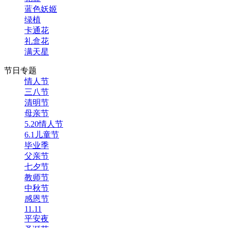
蓝色妖姬
绿植
卡通花
礼盒花
满天星
节日专题
情人节
三八节
清明节
母亲节
5.20情人节
6.1儿童节
毕业季
父亲节
七夕节
教师节
中秋节
感恩节
11.11
平安夜