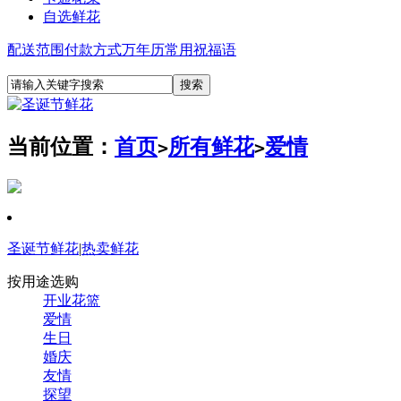
自选鲜花
配送范围
付款方式
万年历
常用祝福语
当前位置：
首页
所有鲜花
爱情
>
>
圣诞节鲜花
|
热卖鲜花
按用途选购
开业花篮
爱情
生日
婚庆
友情
探望