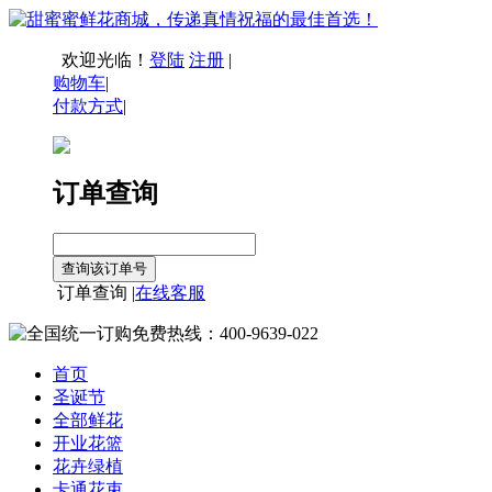
欢迎光临！
登陆
注册
|
购物车
|
付款方式
|
订单查询
订单查询 |
在线客服
首页
圣诞节
全部鲜花
开业花篮
花卉绿植
卡通花束