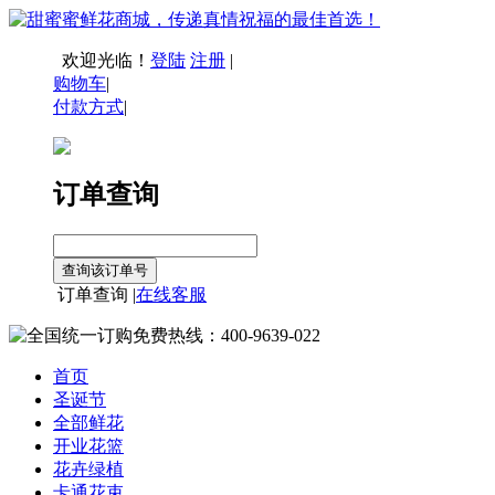
欢迎光临！
登陆
注册
|
购物车
|
付款方式
|
订单查询
订单查询 |
在线客服
首页
圣诞节
全部鲜花
开业花篮
花卉绿植
卡通花束