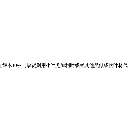
，红继木10枝（缺货则用小叶尤加利叶或者其他类似线状叶材代