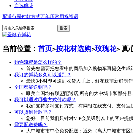
自选鲜花
配送范围
付款方式
万年历
常用祝福语
当前位置：
首页
按花材选购
玫瑰花
真
>
>
>
购物流程是怎么样的？
首先您需要把您看中的商品加入购物车再提交生成
我订的鲜花多久可以送到？
最快3小时即可送到收货人手上，鲜花送前新鲜制
全国都能送到吗？
唯美全国均有联盟配送店,所有的大中城市和部分县
我可以通过哪些方式付款呢？
我们支持多种支付方式，有网银在线支付、支付宝担
可以货到付款吗？
您好！目前我们只针对VIP会员级别以上的客户提
需要配送费吗？
大中城市市中心免费配送；近郊（离大中城市市区10—30