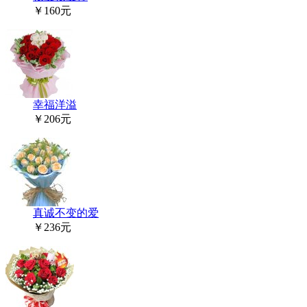
￥160元
幸福洋溢
￥206元
真诚不变的爱
￥236元