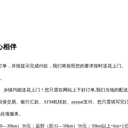
心相伴
订单，并按提示完成付款，我们将按照您的要求按时送花上门。
作。
、乡镇均能送花上门！您只需在网站上下好订单,我们当地的配
保交易、银行汇款、ATM机转款、paypal支付。您只需填写
供此项服务。
km）30元；远郊（距31—50km）50元；50km以上=km×1