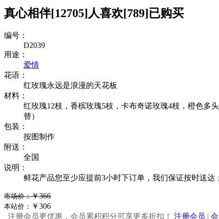
真心相伴
[12705]
人喜欢
[789]
已购买
编号：
D2039
用途：
爱情
花语：
红玫瑰永远是浪漫的天花板
材料：
红玫瑰12枝，香槟玫瑰5枝，卡布奇诺玫瑰4枝，橙色多
替）
包装：
按图制作
附送：
全国
说明：
鲜花产品您至少应提前3小时下订单，我们保证按时送达
￥366
市场价：
￥306
本站价：
注册会员更优惠，会员累积积分可享更多折扣！
注册会员
|
会