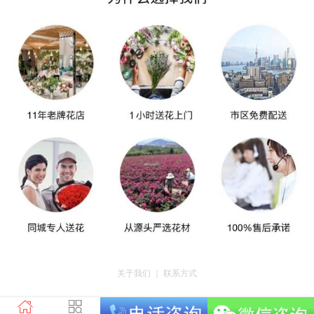
关于我们
｜
联系方式
版权所有：荣昌区昌州街道爱神鲜花店 地址：重庆市荣昌区昌州街道迎宾大道
南段3号35幢4-20 电话：tel023-46761716