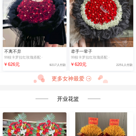
不离不弃
牵手一辈子
99枝卡罗拉红玫瑰搭配··
99枝卡罗拉红玫瑰搭配··
￥626元
￥620元
9217人付款
2251人付款
更多女神最爱
开业花篮