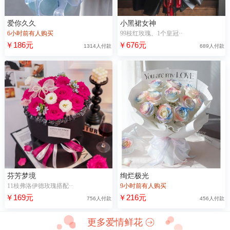
爱你久久
小黑裙女神
6小时前有人购买
99枝红玫瑰、1个皇冠··
￥186元
￥676元
1314人付款
689人付款
芬芳梦境
绚烂极光
11枝弗洛伊德玫瑰搭配··
9小时前有人购买
￥169元
￥216元
756人付款
456人付款
更多爱情鲜花