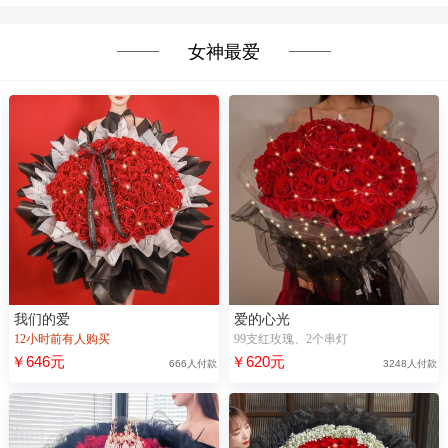
女神最爱
我们的爱
爱的心光
12小时前有人购买
99支红玫瑰、2个串灯
￥646元
￥620元
666人付款
3248人付款