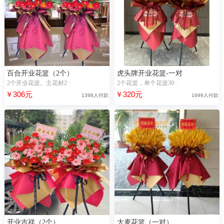
百合开业花篮（2个）
虎头牌开业花篮-一对
2个开业花篮。主花材2··
2个花篮，单个花篮30··
￥306元
￥320元
1398人付款
1699人付款
开业吉祥（2个）
大麦花篮（一对）