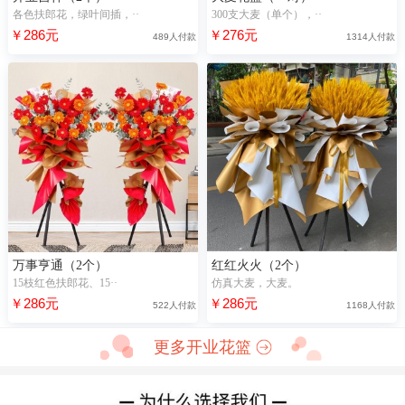
各色扶郎花，绿叶间插，··
300支大麦（单个），··
￥286元
￥276元
489人付款
1314人付款
万事亨通（2个）
红红火火（2个）
15枝红色扶郎花、15··
仿真大麦，大麦。
￥286元
￥286元
522人付款
1168人付款
更多开业花篮