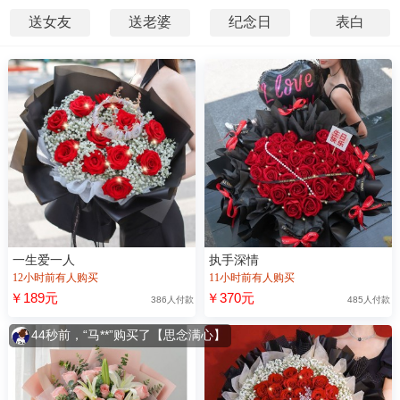
送女友
送老婆
纪念日
表白
一生爱一人
执手深情
12小时前有人购买
11小时前有人购买
￥189元
￥370元
386人付款
485人付款
44秒前，“马**”购买了【思念满心】