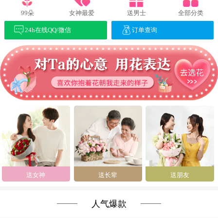
99朵
女神最爱
送男士
全部分类
24h在线QQ/微信
订单查询
送女神
送长辈
送朋友
人气爆款