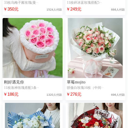
33枝乌梅子酱玫瑰(曼··
11枝碎冰蓝玫瑰搭配5··
￥350元
￥249元
1524人付款
666人付款
刚好遇见你
草莓mojito
11枝洛神玫瑰搭配1条··
骄傲白玫瑰16枝（中间··
￥186元
￥276元
1320人付款
696人付款