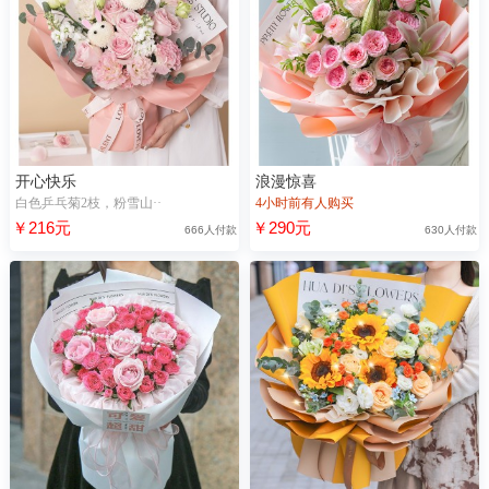
开心快乐
浪漫惊喜
白色乒乓菊2枝，粉雪山··
4小时前有人购买
￥216元
￥290元
666人付款
630人付款