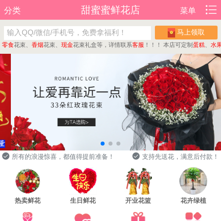
甜蜜蜜鲜花店
分类
菜单
马上领取
食
花束、
香烟
花束、
现金
花束礼盒等，详情联系
客服
！！！
本店可定制
蛋糕
、
水果
花
所有的浪漫惊喜，都值得提前准备！
支持先送花，满意后付款！
热卖鲜花
生日鲜花
开业花篮
花卉绿植