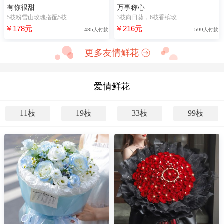
有你很甜
万事称心
5枝粉雪山玫瑰搭配5枝··
3枝向日葵，6枝香槟玫··
￥178元
￥216元
485人付款
599人付款
更多友情鲜花
爱情鲜花
11枝
19枝
33枝
99枝