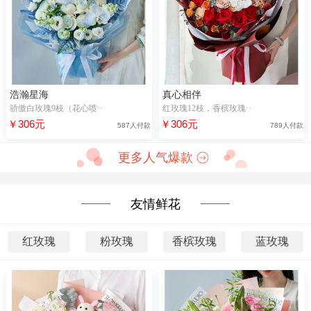
浩瀚星海
真心相伴
骄傲白玫瑰9枝（花心喷··
红玫瑰12枝，香槟玫瑰··
￥306元
￥306元
587人付款
789人付款
更多人气爆款
友情鲜花
红玫瑰
粉玫瑰
香槟玫瑰
蓝玫瑰