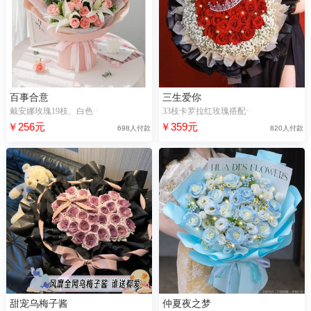
百事合意
三生爱你
戴安娜玫瑰19枝、白色··
33枝卡罗拉红玫瑰搭配··
￥256元
￥359元
698人付款
820人付款
甜宠乌梅子酱
仲夏夜之梦