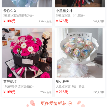
爱你久久
小黑裙女神
3枝碎冰蓝玫瑰搭配4枝··
99枝红玫瑰、1个皇冠··
￥186元
￥676元
1314人付款
689人付款
芬芳梦境
绚烂极光
11枝弗洛伊德玫瑰搭配··
人鱼姬玫瑰11枝（骄傲··
￥169元
￥216元
756人付款
456人付款
更多爱情鲜花