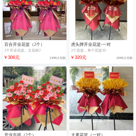
百合开业花篮（2个）
虎头牌开业花篮-一对
2个开业花篮。主花材2··
2个花篮，单个花篮30··
￥306元
￥320元
1398人付款
1699人付款
开业吉祥（2个）
大麦花篮（一对）