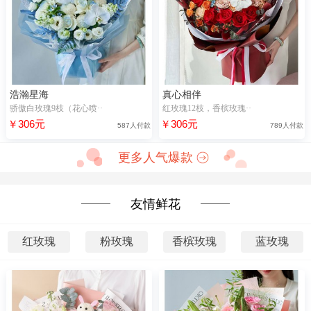
浩瀚星海
真心相伴
骄傲白玫瑰9枝（花心喷··
红玫瑰12枝，香槟玫瑰··
￥306元
￥306元
587人付款
789人付款
更多人气爆款
友情鲜花
红玫瑰
粉玫瑰
香槟玫瑰
蓝玫瑰