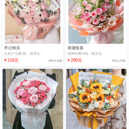
开心快乐
浪漫惊喜
白色乒乓菊2枝，粉雪山··
洛神玫瑰16枝，粉百合··
￥216元
￥290元
666人付款
630人付款