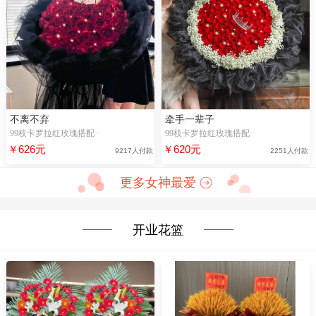
不离不弃
牵手一辈子
99枝卡罗拉红玫瑰搭配··
99枝卡罗拉红玫瑰搭配··
￥626元
￥620元
9217人付款
2251人付款
更多女神最爱
开业花篮