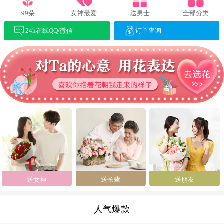
99朵
女神最爱
送男士
全部分类
24h在线QQ/微信
订单查询
送女神
送长辈
送朋友
人气爆款