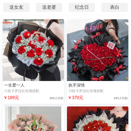
送女友
送老婆
纪念日
表白
一生爱一人
执手深情
11枝卡罗拉红玫瑰搭配··
33枝卡罗拉红玫瑰搭配··
￥189元
￥370元
386人付款
485人付款
54分前，“谢**”浏览了【魂萦梦牵】