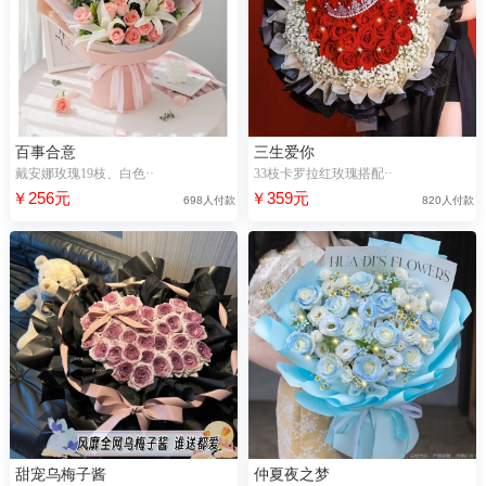
百事合意
三生爱你
戴安娜玫瑰19枝、白色··
33枝卡罗拉红玫瑰搭配··
￥256元
￥359元
698人付款
820人付款
甜宠乌梅子酱
仲夏夜之梦