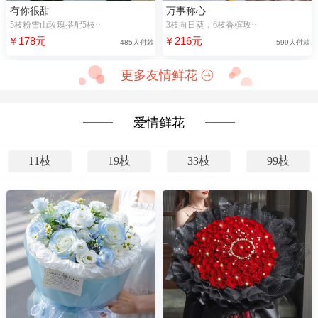
有你很甜
万事称心
5枝粉雪山玫瑰搭配5枝··
3枝向日葵，6枝香槟玫··
￥178元
￥216元
485人付款
599人付款
更多友情鲜花
爱情鲜花
11枝
19枝
33枝
99枝