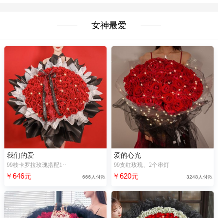
女神最爱
我们的爱
爱的心光
99枝卡罗拉玫瑰搭配1··
99支红玫瑰、2个串灯
￥646元
￥620元
666人付款
3248人付款