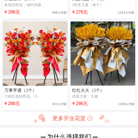
各色扶郎花，绿叶间插，··
300支大麦（单个），··
￥286元
￥276元
489人付款
1314人付款
万事亨通（2个）
红红火火（2个）
15枝红色扶郎花、15··
仿真大麦，大麦。
￥286元
￥286元
522人付款
1168人付款
更多开业花篮