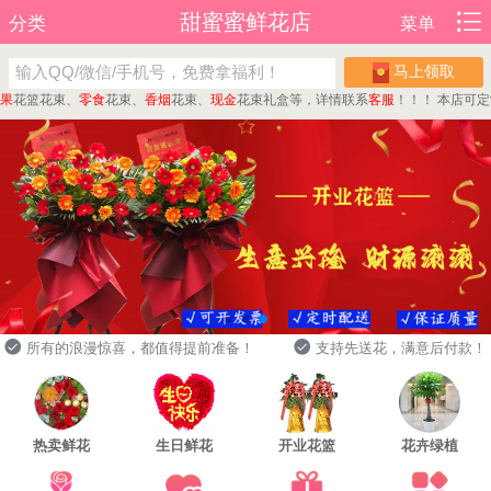
甜蜜蜜鲜花店
分类
菜单
马上领取
花篮花束、
零食
花束、
香烟
花束、
现金
花束礼盒等，详情联系
客服
！！！
本店可定制
蛋
所有的浪漫惊喜，都值得提前准备！
支持先送花，满意后付款！
热卖鲜花
生日鲜花
开业花篮
花卉绿植