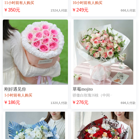
11小时前有人购买
10小时前有人购买
￥350元
￥249元
1524人付款
666人付款
刚好遇见你
草莓mojito
1小时前有人购买
骄傲白玫瑰16枝（中间··
￥186元
￥276元
1320人付款
696人付款