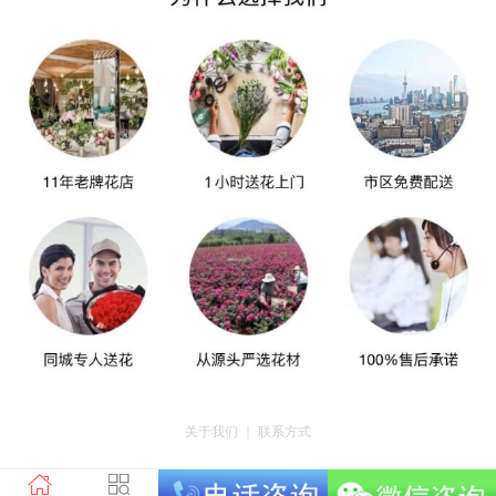
关于我们
｜
联系方式
版权所有：荣昌区昌州街道爱神鲜花店 地址：重庆市荣昌区昌州街道迎宾大道
南段3号35幢4-20 电话：tel023-46761716