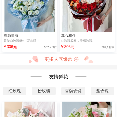
浩瀚星海
真心相伴
骄傲白玫瑰9枝（花心喷··
红玫瑰12枝，香槟玫瑰··
￥306元
￥306元
587人付款
789人付款
更多人气爆款
友情鲜花
红玫瑰
粉玫瑰
香槟玫瑰
蓝玫瑰