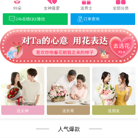
99朵
女神最爱
送男士
全部分类
24h在线QQ/微信
订单查询
送女神
送长辈
送朋友
人气爆款