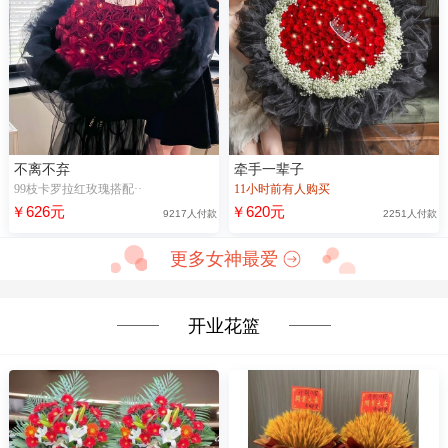
不离不弃
牵手一辈子
99枝卡罗拉红玫瑰搭配··
11小时前有人购买
￥626元
￥620元
9217人付款
2251人付款
更多女神最爱
开业花篮