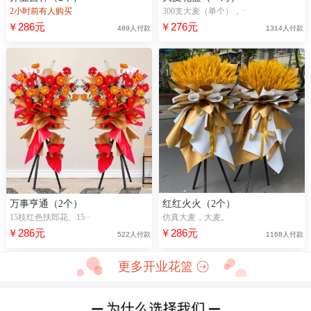
2小时前有人购买
300支大麦（单个），··
￥286元
￥276元
489人付款
1314人付款
万事亨通（2个）
红红火火（2个）
15枝红色扶郎花、15··
仿真大麦，大麦。
￥286元
￥286元
522人付款
1168人付款
更多开业花篮