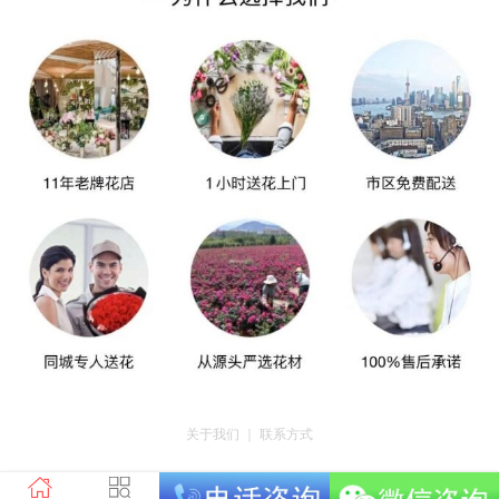
关于我们
｜
联系方式
版权所有：荣昌区昌州街道爱神鲜花店 地址：重庆市荣昌区昌州街道迎宾大道
南段3号35幢4-20 电话：tel023-46761716