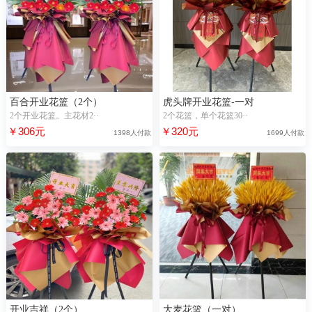
百合开业花篮（2个）
虎头牌开业花篮-一对
2个开业花篮。主花材2··
2个花篮，单个花篮30··
￥306元
￥320元
1398人付款
1699人付款
开业吉祥（2个）
大麦花篮（一对）