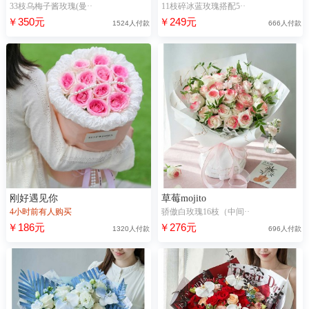
33枝乌梅子酱玫瑰(曼··
11枝碎冰蓝玫瑰搭配5··
￥350元
￥249元
1524人付款
666人付款
刚好遇见你
草莓mojito
4小时前有人购买
骄傲白玫瑰16枝（中间··
￥186元
￥276元
1320人付款
696人付款