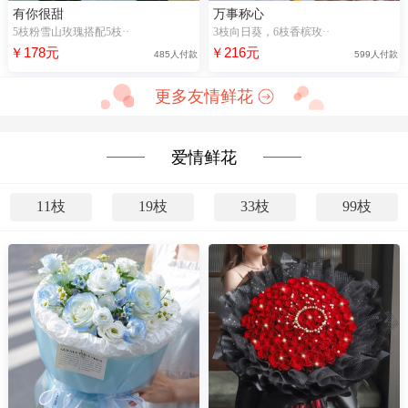
有你很甜
万事称心
5枝粉雪山玫瑰搭配5枝··
3枝向日葵，6枝香槟玫··
￥178元
￥216元
485人付款
599人付款
更多友情鲜花
爱情鲜花
11枝
19枝
33枝
99枝