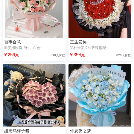
百事合意
三生爱你
戴安娜玫瑰19枝、白色··
33枝卡罗拉红玫瑰搭配··
￥256元
￥359元
698人付款
820人付款
甜宠乌梅子酱
仲夏夜之梦