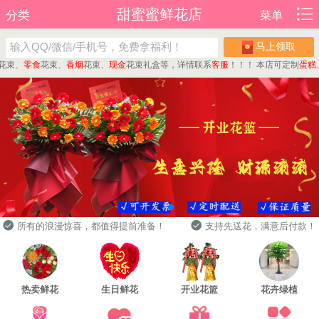
甜蜜蜜鲜花店
分类
菜单
马上领取
、
零食
花束、
香烟
花束、
现金
花束礼盒等，详情联系
客服
！！！
本店可定制
蛋糕
、
水
所有的浪漫惊喜，都值得提前准备！
支持先送花，满意后付款！
热卖鲜花
生日鲜花
开业花篮
花卉绿植