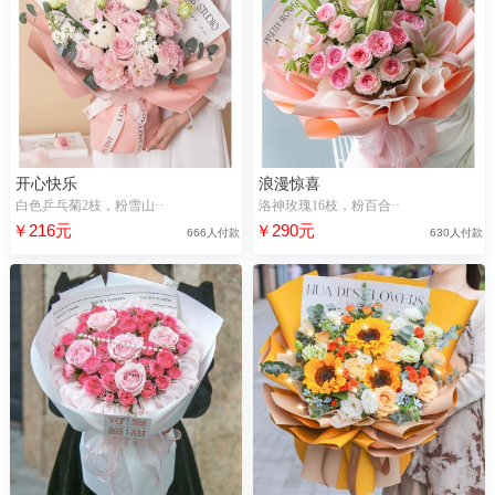
开心快乐
浪漫惊喜
白色乒乓菊2枝，粉雪山··
洛神玫瑰16枝，粉百合··
￥216元
￥290元
666人付款
630人付款