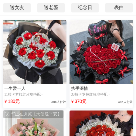
送女友
送老婆
纪念日
表白
一生爱一人
执手深情
11枝卡罗拉红玫瑰搭配··
33枝卡罗拉红玫瑰搭配··
￥189元
￥370元
386人付款
485人付款
“方**”正在浏览【天使送平安】