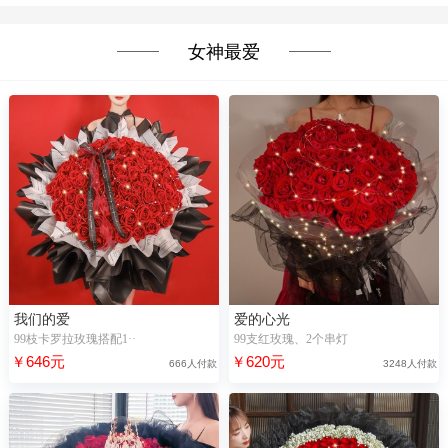
女神最爱
我们的爱
爱的心光
99枝卡罗拉玫瑰搭配1··
99支红玫瑰、2个串灯
￥646元
￥620元
666人付款
3248人付款