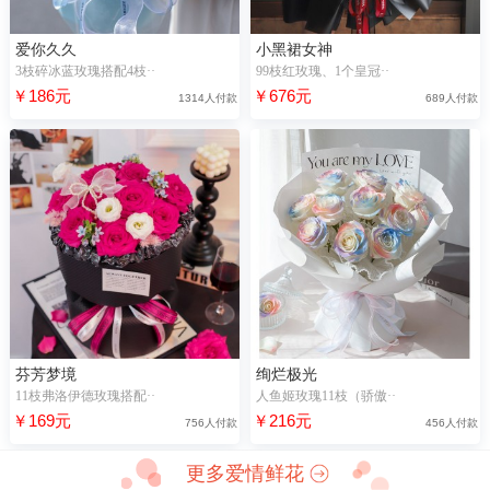
爱你久久
小黑裙女神
3枝碎冰蓝玫瑰搭配4枝··
99枝红玫瑰、1个皇冠··
￥186元
￥676元
1314人付款
689人付款
芬芳梦境
绚烂极光
11枝弗洛伊德玫瑰搭配··
人鱼姬玫瑰11枝（骄傲··
￥169元
￥216元
756人付款
456人付款
更多爱情鲜花