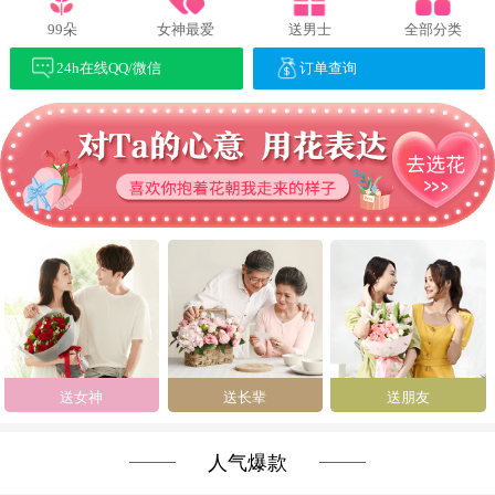
99朵
女神最爱
送男士
全部分类
24h在线QQ/微信
订单查询
送女神
送长辈
送朋友
人气爆款