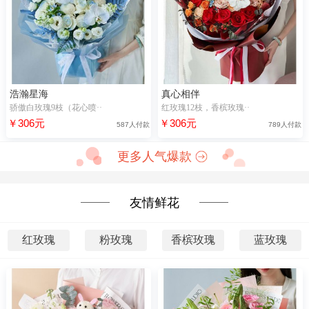
浩瀚星海
真心相伴
骄傲白玫瑰9枝（花心喷··
红玫瑰12枝，香槟玫瑰··
￥306元
￥306元
587人付款
789人付款
更多人气爆款
友情鲜花
红玫瑰
粉玫瑰
香槟玫瑰
蓝玫瑰