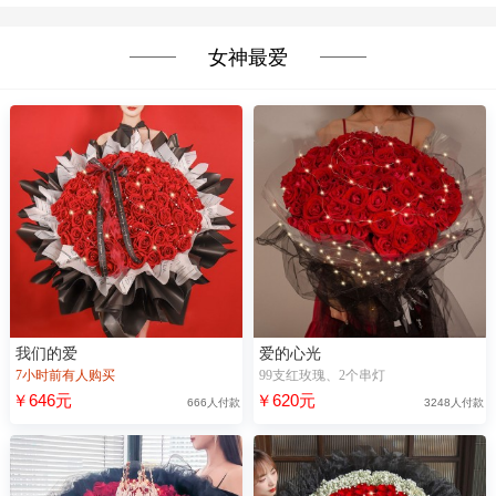
女神最爱
我们的爱
爱的心光
7小时前有人购买
99支红玫瑰、2个串灯
￥646元
￥620元
666人付款
3248人付款