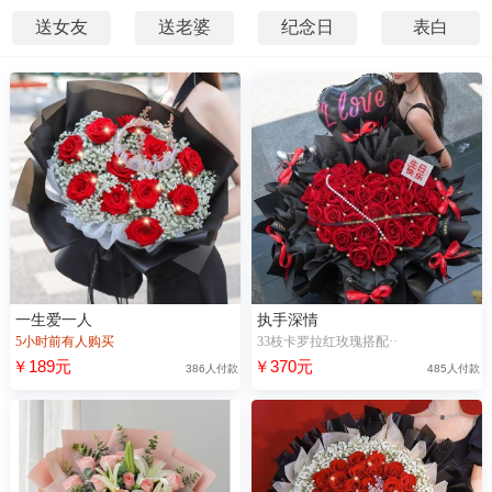
送女友
送老婆
纪念日
表白
一生爱一人
执手深情
5小时前有人购买
33枝卡罗拉红玫瑰搭配··
￥189元
￥370元
386人付款
485人付款
28秒前，“昌**”浏览了【最爱的你】