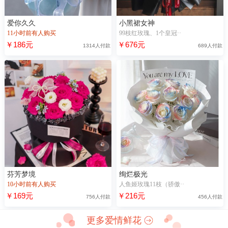
爱你久久
小黑裙女神
11小时前有人购买
99枝红玫瑰、1个皇冠··
￥186元
￥676元
1314人付款
689人付款
芬芳梦境
绚烂极光
10小时前有人购买
人鱼姬玫瑰11枝（骄傲··
￥169元
￥216元
756人付款
456人付款
更多爱情鲜花