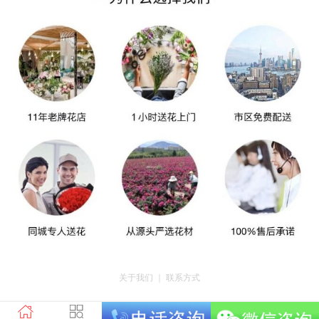
关于我们
｜
联系方式
版权所有：荣昌区昌州街道爱神鲜花店 地址：重庆市荣昌区昌州街道迎宾大道
南段3号35幢4-20 电话：tel023-46761716