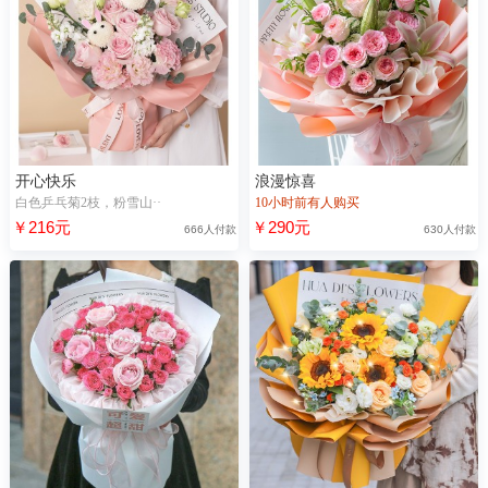
开心快乐
浪漫惊喜
白色乒乓菊2枝，粉雪山··
10小时前有人购买
￥216元
￥290元
666人付款
630人付款