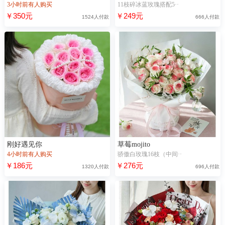
3小时前有人购买
11枝碎冰蓝玫瑰搭配5··
￥350元
￥249元
1524人付款
666人付款
刚好遇见你
草莓mojito
4小时前有人购买
骄傲白玫瑰16枝（中间··
￥186元
￥276元
1320人付款
696人付款