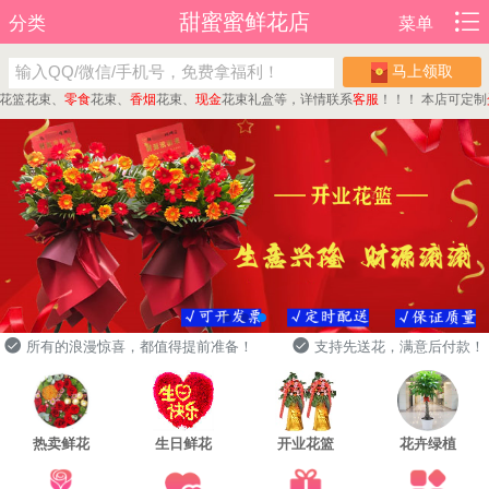
甜蜜蜜鲜花店
分类
菜单
马上领取
花束、
零食
花束、
香烟
花束、
现金
花束礼盒等，详情联系
客服
！！！
本店可定制
蛋糕
所有的浪漫惊喜，都值得提前准备！
支持先送花，满意后付款！
热卖鲜花
生日鲜花
开业花篮
花卉绿植