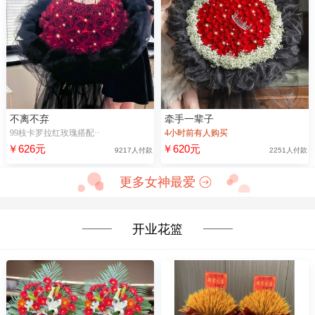
不离不弃
牵手一辈子
99枝卡罗拉红玫瑰搭配··
4小时前有人购买
￥626元
￥620元
9217人付款
2251人付款
更多女神最爱
开业花篮