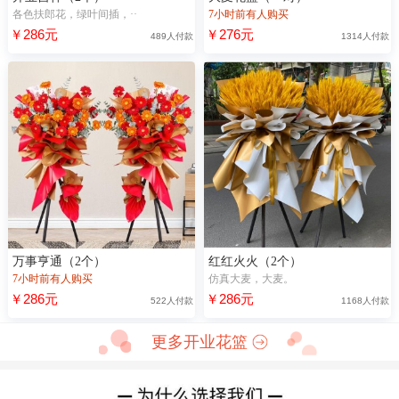
各色扶郎花，绿叶间插，··
7小时前有人购买
￥286元
￥276元
489人付款
1314人付款
万事亨通（2个）
红红火火（2个）
7小时前有人购买
仿真大麦，大麦。
￥286元
￥286元
522人付款
1168人付款
更多开业花篮