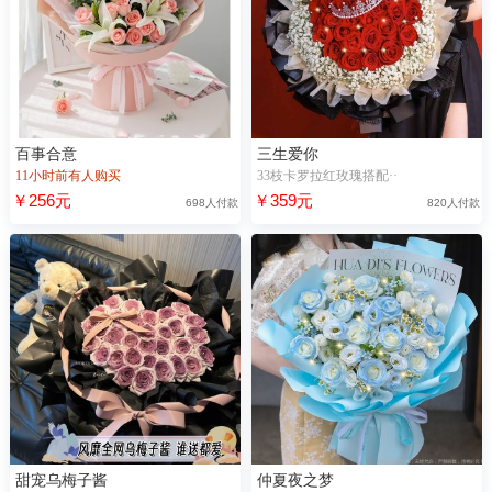
百事合意
三生爱你
11小时前有人购买
33枝卡罗拉红玫瑰搭配··
￥256元
￥359元
698人付款
820人付款
甜宠乌梅子酱
仲夏夜之梦