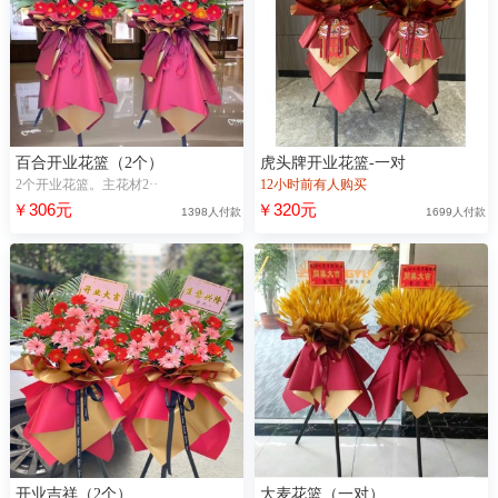
百合开业花篮（2个）
虎头牌开业花篮-一对
2个开业花篮。主花材2··
12小时前有人购买
￥306元
￥320元
1398人付款
1699人付款
开业吉祥（2个）
大麦花篮（一对）