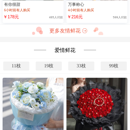
有你很甜
万事称心
6小时前有人购买
4小时前有人购买
￥178元
￥216元
485人付款
599人付款
更多友情鲜花
爱情鲜花
11枝
19枝
33枝
99枝