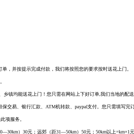
订单，并按提示完成付款，我们将按照您的要求按时送花上门。
作。
、乡镇均能送花上门！您只需在网站上下好订单,我们当地的配
保交易、银行汇款、ATM机转款、paypal支付。您只需填写
供此项服务。
km）30元；远郊（距31—50km）50元；50km以上=km×1