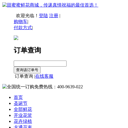
欢迎光临！
登陆
注册
|
购物车
|
付款方式
|
订单查询
订单查询 |
在线客服
首页
圣诞节
全部鲜花
开业花篮
花卉绿植
卡通花束