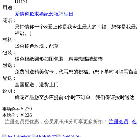
D1171
用途：
爱情
道歉
求婚
纪念
祝福
生日
花语：
只钟情你一个&爱上你是我今生最大的幸福，想你是我最
福语。）
材料：
19朵橘色玫瑰，配草
包装：
橘色棉纸圆形如图包装，精美蝴蝶结装饰
附送：
免费附送精美贺卡，代写您的祝福。(您下单时可填写留言
配送：
全国配送，送货上门
说明：
鲜花产品您至少应提前3小时下订单，我们保证按时送达
￥270
市场价：
￥226
本站价：
注册会员更优惠，会员累积积分可享更多折扣！
注册会员
|
会