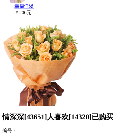
幸福洋溢
￥206元
情深深
[43651]
人喜欢
[14320]
已购买
编号：