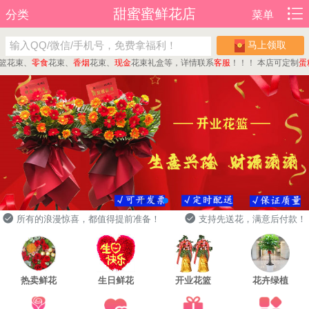
甜蜜蜜鲜花店
分类
菜单
马上领取
束、
零食
花束、
香烟
花束、
现金
花束礼盒等，详情联系
客服
！！！
本店可定制
蛋糕
、
所有的浪漫惊喜，都值得提前准备！
支持先送花，满意后付款！
热卖鲜花
生日鲜花
开业花篮
花卉绿植