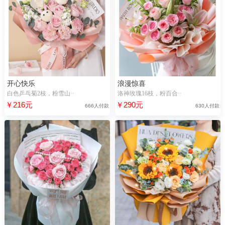
开心快乐
浪漫惊喜
白色乒乓菊2枝，粉雪山··
洛神玫瑰16枝，粉百合··
￥216元
￥290元
666人付款
630人付款