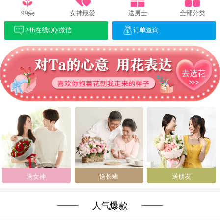
99朵
女神最爱
送男士
全部分类
24h在线QQ/微信
订单查询
送女神
送长辈
送朋友
人气爆款