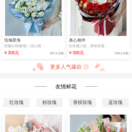
浩瀚星海
真心相伴
骄傲白玫瑰9枝（花心喷··
红玫瑰12枝，香槟玫瑰··
￥306元
￥306元
587人付款
789人付款
更多人气爆款
友情鲜花
红玫瑰
粉玫瑰
香槟玫瑰
蓝玫瑰