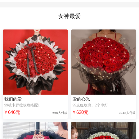
女神最爱
我们的爱
爱的心光
99枝卡罗拉玫瑰搭配1··
99支红玫瑰、2个串灯
￥646元
￥620元
666人付款
3248人付款