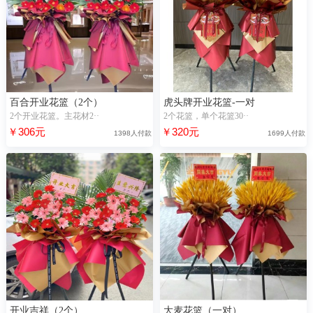
百合开业花篮（2个）
虎头牌开业花篮-一对
2个开业花篮。主花材2··
2个花篮，单个花篮30··
￥306元
￥320元
1398人付款
1699人付款
开业吉祥（2个）
大麦花篮（一对）