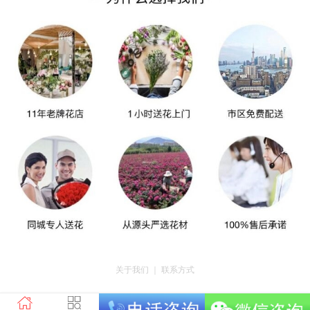
关于我们
｜
联系方式
版权所有：荣昌区昌州街道爱神鲜花店 地址：重庆市荣昌区昌州街道迎宾大道
南段3号35幢4-20 电话：tel023-46761716