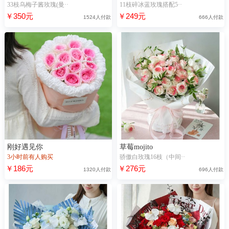
33枝乌梅子酱玫瑰(曼··
11枝碎冰蓝玫瑰搭配5··
￥350元
￥249元
1524人付款
666人付款
刚好遇见你
草莓mojito
3小时前有人购买
骄傲白玫瑰16枝（中间··
￥186元
￥276元
1320人付款
696人付款