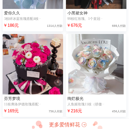
爱你久久
小黑裙女神
3枝碎冰蓝玫瑰搭配4枝··
99枝红玫瑰、1个皇冠··
￥186元
￥676元
1314人付款
689人付款
芬芳梦境
绚烂极光
11枝弗洛伊德玫瑰搭配··
人鱼姬玫瑰11枝（骄傲··
￥169元
￥216元
756人付款
456人付款
更多爱情鲜花