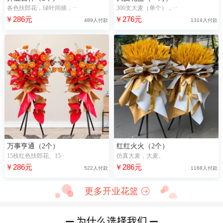
各色扶郎花，绿叶间插，··
300支大麦（单个），··
￥286元
￥276元
489人付款
1314人付款
万事亨通（2个）
红红火火（2个）
15枝红色扶郎花、15··
仿真大麦，大麦。
￥286元
￥286元
522人付款
1168人付款
更多开业花篮