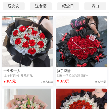
送女友
送老婆
纪念日
表白
一生爱一人
执手深情
11枝卡罗拉红玫瑰搭配··
33枝卡罗拉红玫瑰搭配··
￥189元
￥370元
386人付款
485人付款
59小时前，“穆**”购买了【手捧花】