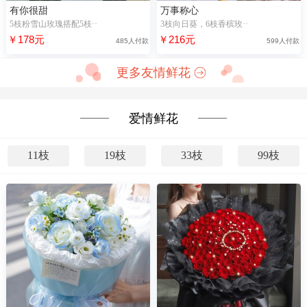
有你很甜
万事称心
5枝粉雪山玫瑰搭配5枝··
3枝向日葵，6枝香槟玫··
￥178元
￥216元
485人付款
599人付款
更多友情鲜花
爱情鲜花
11枝
19枝
33枝
99枝