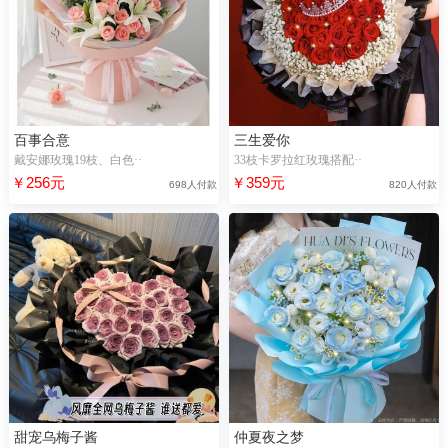
百事合意
三生爱你
戴安娜玫瑰19枝、白色··
33枝卡罗拉红玫瑰搭配··
￥256元
￥359元
698人付款
820人付款
甜宠乌梅子酱
仲夏夜之梦