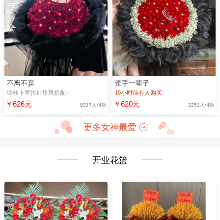
不离不弃
牵手一辈子
99枝卡罗拉红玫瑰搭配··
10小时前有人购买
￥626元
￥620元
9217人付款
2251人付款
更多女神最爱
开业花篮