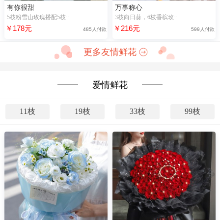
有你很甜
万事称心
5枝粉雪山玫瑰搭配5枝··
3枝向日葵，6枝香槟玫··
￥178元
￥216元
485人付款
599人付款
更多友情鲜花
爱情鲜花
11枝
19枝
33枝
99枝