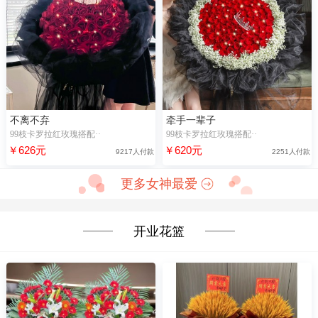
不离不弃
牵手一辈子
99枝卡罗拉红玫瑰搭配··
99枝卡罗拉红玫瑰搭配··
￥626元
￥620元
9217人付款
2251人付款
更多女神最爱
开业花篮