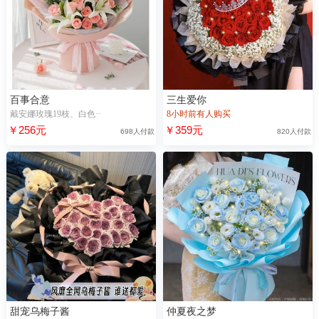
百事合意
三生爱你
戴安娜玫瑰19枝、白色··
8小时前有人购买
￥256元
￥359元
698人付款
820人付款
甜宠乌梅子酱
仲夏夜之梦