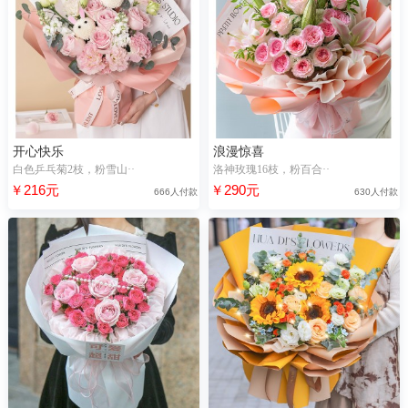
开心快乐
浪漫惊喜
白色乒乓菊2枝，粉雪山··
洛神玫瑰16枝，粉百合··
￥216元
￥290元
666人付款
630人付款