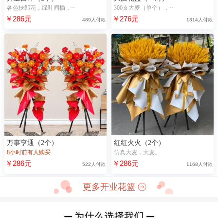
各色扶郎花，绿叶间插，··
300支大麦（单个），··
￥286元
￥276元
489人付款
1314人付款
万事亨通（2个）
红红火火（2个）
8小时前有人购买
仿真大麦，大麦。
￥286元
￥286元
522人付款
1168人付款
更多开业花篮