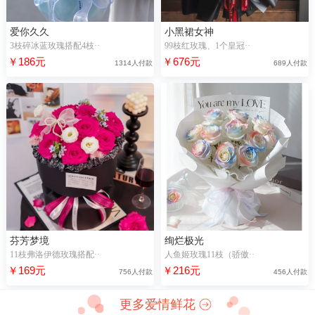
爱你久久
小黑裙女神
3枝碎冰蓝玫瑰搭配4枝··
99枝红玫瑰、1个皇冠··
￥186元
￥676元
1314人付款
689人付款
芬芳梦境
绚烂极光
11枝弗洛伊德玫瑰搭配··
人鱼姬玫瑰11枝（骄傲··
￥169元
￥216元
756人付款
456人付款
更多爱情鲜花