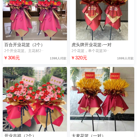
百合开业花篮（2个）
虎头牌开业花篮-一对
2个开业花篮。主花材2··
2个花篮，单个花篮30··
￥306元
￥320元
1398人付款
1699人付款
开业吉祥（2个）
大麦花篮（一对）