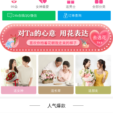
99朵
女神最爱
送男士
全部分类
24h在线QQ/微信
订单查询
送女神
送长辈
送朋友
人气爆款