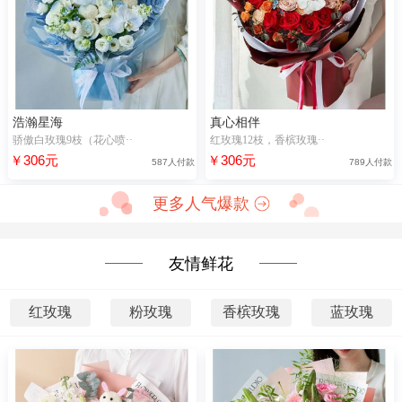
浩瀚星海
真心相伴
骄傲白玫瑰9枝（花心喷··
红玫瑰12枝，香槟玫瑰··
￥306元
￥306元
587人付款
789人付款
更多人气爆款
友情鲜花
红玫瑰
粉玫瑰
香槟玫瑰
蓝玫瑰