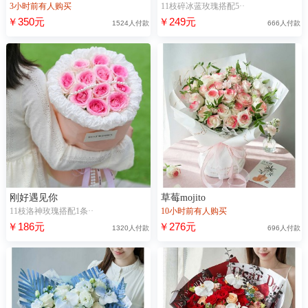
3小时前有人购买
11枝碎冰蓝玫瑰搭配5··
￥350元
￥249元
1524人付款
666人付款
刚好遇见你
草莓mojito
11枝洛神玫瑰搭配1条··
10小时前有人购买
￥186元
￥276元
1320人付款
696人付款