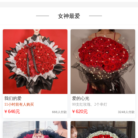
女神最爱
我们的爱
爱的心光
11小时前有人购买
99支红玫瑰、2个串灯
￥646元
￥620元
666人付款
3248人付款