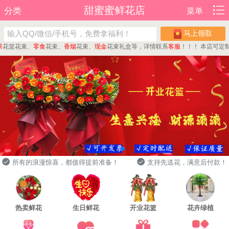
甜蜜蜜鲜花店
分类
菜单
马上领取
篮花束、
零食
花束、
香烟
花束、
现金
花束礼盒等，详情联系
客服
！！！
本店可定制
蛋
所有的浪漫惊喜，都值得提前准备！
支持先送花，满意后付款！
热卖鲜花
生日鲜花
开业花篮
花卉绿植