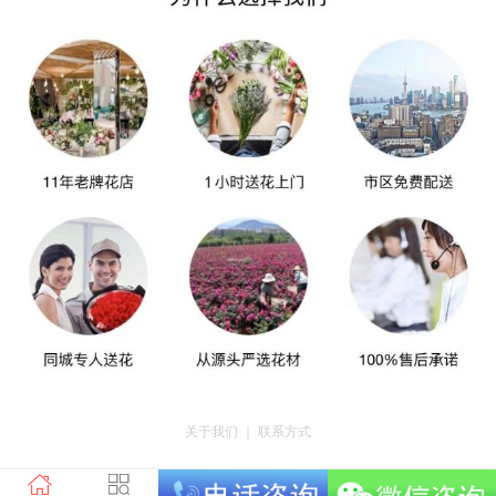
关于我们
｜
联系方式
版权所有：荣昌区昌州街道爱神鲜花店 地址：重庆市荣昌区昌州街道迎宾大道
南段3号35幢4-20 电话：tel023-46761716