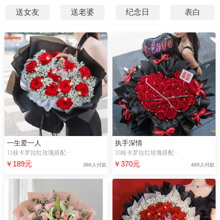
送女友
送老婆
纪念日
表白
一生爱一人
执手深情
11枝卡罗拉红玫瑰搭配··
33枝卡罗拉红玫瑰搭配··
￥189元
￥370元
386人付款
485人付款
“严**”正在浏览【火红爱恋】