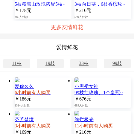
5枝粉雪山玫瑰搭配5枝··
3枝向日葵，6枝香槟玫··
￥178元
￥216元
485人付款
599人付款
更多友情鲜花
爱情鲜花
11枝
19枝
33枝
99枝
爱你久久
小黑裙女神
6小时前有人购买
99枝红玫瑰、1个皇冠··
￥186元
￥676元
1314人付款
689人付款
芬芳梦境
绚烂极光
3小时前有人购买
11小时前有人购买
￥169元
￥216元