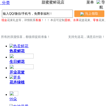
甜蜜蜜鲜花店
菜单
分类
马上领取
现金
花束礼盒等，详情联系
客服
！！！
本店可定制
蛋糕
、
水果
花篮花束、
零食
花束、
所有的浪漫惊喜，都值得提前准备！
支持先送花，满意后付款！
热卖鲜花
生日鲜花
开业花篮
花卉绿植
99朵