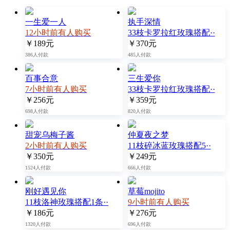
一生爱一人
执手深情
12小时前有人购买
33枝卡罗拉红玫瑰搭配··
￥189元
￥370元
386人付款
485人付款
百事合意
三生爱你
7小时前有人购买
33枝卡罗拉红玫瑰搭配··
￥256元
￥359元
698人付款
820人付款
甜宠乌梅子酱
仲夏夜之梦
2小时前有人购买
11枝碎冰蓝玫瑰搭配5··
￥350元
￥249元
1524人付款
666人付款
刚好遇见你
草莓mojito
11枝洛神玫瑰搭配1条··
9小时前有人购买
￥186元
￥276元
1320人付款
696人付款