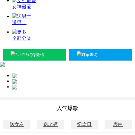
女神最爱
送男士
全部分类
24h在线QQ/微信
订单查询
送女神
送长辈
送朋友
人气爆款
送女友
送老婆
纪念日
表白