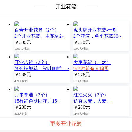
开业花篮
百合开业花篮（2个）
虎头牌开业花篮-一对
2个开业花篮。主花材2··
2个花篮，单个花篮30··
￥306元
￥320元
1398人付款
1699人付款
开业吉祥（2个）
大麦花篮（一对）
各色扶郎花，绿叶间插，··
9小时前有人购买
￥286元
￥276元
489人付款
1314人付款
万事亨通（2个）
红红火火（2个）
15枝红色扶郎花、15··
仿真大麦，大麦。
￥286元
￥286元
522人付款
1168人付款
更多开业花篮