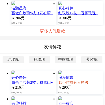
浩瀚星海
真心相伴
骄傲白玫瑰9枝（花心喷··
红玫瑰12枝，香槟玫瑰··
￥306元
￥306元
587人付款
789人付款
更多人气爆款
友情鲜花
红玫瑰
粉玫瑰
香槟玫瑰
蓝玫瑰
开心快乐
浪漫惊喜
白色乒乓菊2枝，粉雪山··
11小时前有人购买
￥216元
￥290元
666人付款
630人付款
有你很甜
万事称心