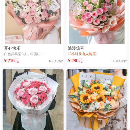
开心快乐
浪漫惊喜
白色乒乓菊2枝，粉雪山··
10小时前有人购买
￥216元
￥290元
666人付款
630人付款