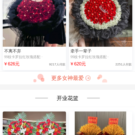
不离不弃
牵手一辈子
99枝卡罗拉红玫瑰搭配··
99枝卡罗拉红玫瑰搭配··
￥626元
￥620元
9217人付款
2251人付款
更多女神最爱
开业花篮