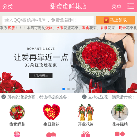
甜蜜蜜鲜花店
分类
菜单
马上领取
系
客服
！！！
本店可定制
蛋糕
、
水果
花篮花束、
零食
花束、
香烟
花束、
现金
花束礼盒等
所有的浪漫惊喜，都值得提前准备！
支持先送花，满意后付款！
热卖鲜花
生日鲜花
开业花篮
花卉绿植