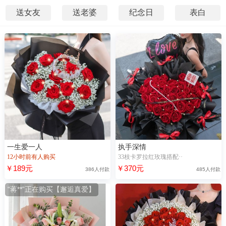
送女友
送老婆
纪念日
表白
一生爱一人
执手深情
12小时前有人购买
33枝卡罗拉红玫瑰搭配··
￥189元
￥370元
386人付款
485人付款