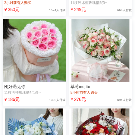
2小时前有人购买
11枝碎冰蓝玫瑰搭配5··
￥350元
￥249元
1524人付款
666人付款
刚好遇见你
草莓mojito
11枝洛神玫瑰搭配1条··
9小时前有人购买
￥186元
￥276元
1320人付款
696人付款