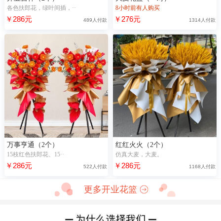
各色扶郎花，绿叶间插，··
8小时前有人购买
￥286元
￥276元
489人付款
1314人付款
万事亨通（2个）
红红火火（2个）
15枝红色扶郎花、15··
仿真大麦，大麦。
￥286元
￥286元
522人付款
1168人付款
更多开业花篮