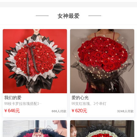
女神最爱
我们的爱
爱的心光
99枝卡罗拉玫瑰搭配1··
99支红玫瑰、2个串灯
￥646元
￥620元
666人付款
3248人付款