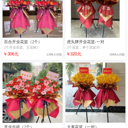
百合开业花篮（2个）
虎头牌开业花篮-一对
2个开业花篮。主花材2··
2个花篮，单个花篮30··
￥306元
￥320元
1398人付款
1699人付款
开业吉祥（2个）
大麦花篮（一对）