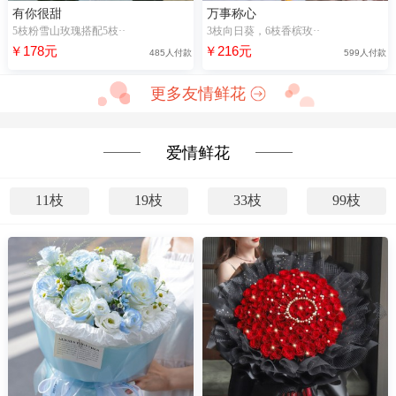
有你很甜
万事称心
5枝粉雪山玫瑰搭配5枝··
3枝向日葵，6枝香槟玫··
￥178元
￥216元
485人付款
599人付款
更多友情鲜花
爱情鲜花
11枝
19枝
33枝
99枝