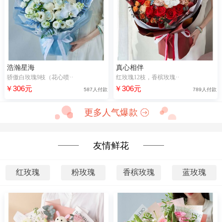
浩瀚星海
真心相伴
骄傲白玫瑰9枝（花心喷··
红玫瑰12枝，香槟玫瑰··
￥306元
￥306元
587人付款
789人付款
更多人气爆款
友情鲜花
红玫瑰
粉玫瑰
香槟玫瑰
蓝玫瑰