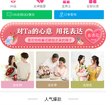
99朵
女神最爱
送男士
全部分类
24h在线QQ/微信
订单查询
送女神
送长辈
送朋友
人气爆款