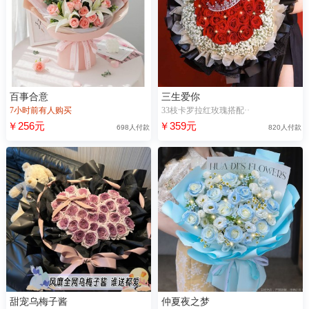
百事合意
三生爱你
7小时前有人购买
33枝卡罗拉红玫瑰搭配··
￥256元
￥359元
698人付款
820人付款
甜宠乌梅子酱
仲夏夜之梦