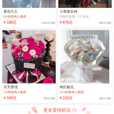
爱你久久
小黑裙女神
6小时前有人购买
99枝红玫瑰、1个皇冠··
￥186元
￥676元
1314人付款
689人付款
芬芳梦境
绚烂极光
3小时前有人购买
11小时前有人购买
￥169元
￥216元
756人付款
456人付款
更多爱情鲜花