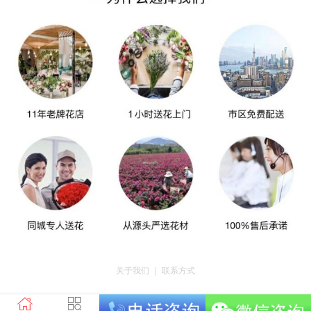
关于我们
｜
联系方式
版权所有：荣昌区昌州街道爱神鲜花店 地址：重庆市荣昌区昌州街道迎宾大道
南段3号35幢4-20 电话：tel023-46761716