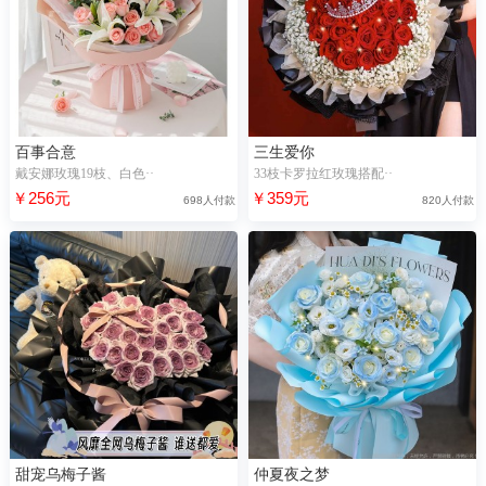
百事合意
三生爱你
戴安娜玫瑰19枝、白色··
33枝卡罗拉红玫瑰搭配··
￥256元
￥359元
698人付款
820人付款
甜宠乌梅子酱
仲夏夜之梦