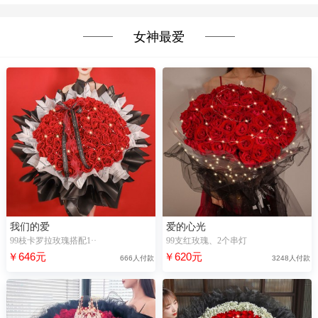
女神最爱
我们的爱
爱的心光
99枝卡罗拉玫瑰搭配1··
99支红玫瑰、2个串灯
￥646元
￥620元
666人付款
3248人付款