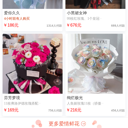
爱你久久
小黑裙女神
4小时前有人购买
99枝红玫瑰、1个皇冠··
￥186元
￥676元
1314人付款
689人付款
芬芳梦境
绚烂极光
11枝弗洛伊德玫瑰搭配··
人鱼姬玫瑰11枝（骄傲··
￥169元
￥216元
756人付款
456人付款
更多爱情鲜花