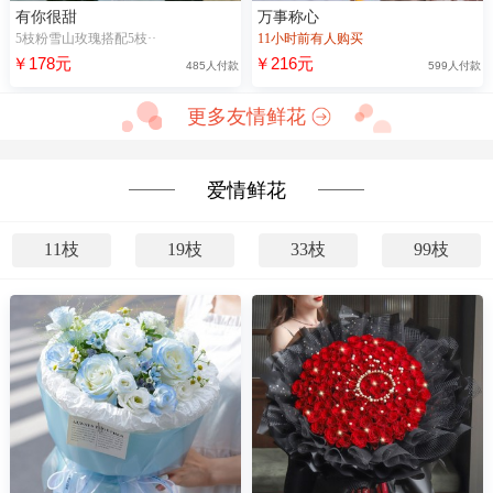
有你很甜
万事称心
5枝粉雪山玫瑰搭配5枝··
11小时前有人购买
￥178元
￥216元
485人付款
599人付款
更多友情鲜花
爱情鲜花
11枝
19枝
33枝
99枝