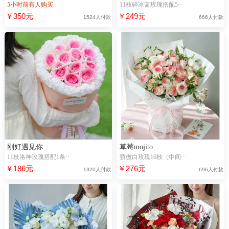
5小时前有人购买
11枝碎冰蓝玫瑰搭配5··
￥350元
￥249元
1524人付款
666人付款
刚好遇见你
草莓mojito
11枝洛神玫瑰搭配1条··
骄傲白玫瑰16枝（中间··
￥186元
￥276元
1320人付款
696人付款