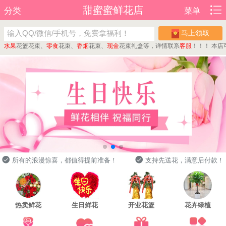
甜蜜蜜鲜花店
分类
菜单
马上领取
果
花篮花束、
零食
花束、
香烟
花束、
现金
花束礼盒等，详情联系
客服
！！！
本店可定
所有的浪漫惊喜，都值得提前准备！
支持先送花，满意后付款！
热卖鲜花
生日鲜花
开业花篮
花卉绿植