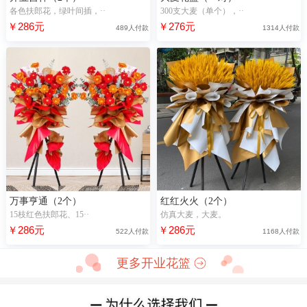
各色扶郎花，绿叶间插，··
300支大麦（单个），··
￥286元
￥276元
489人付款
1314人付款
万事亨通（2个）
红红火火（2个）
15枝红色扶郎花、15··
仿真大麦，大麦。
￥286元
￥286元
522人付款
1168人付款
更多开业花篮