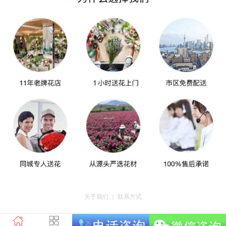
关于我们
｜
联系方式
版权所有：荣昌区昌州街道爱神鲜花店 地址：重庆市荣昌区昌州街道迎宾大道
南段3号35幢4-20 电话：tel023-46761716