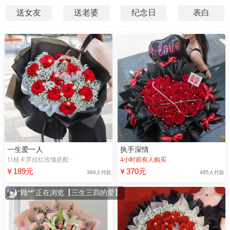
送女友
送老婆
纪念日
表白
一生爱一人
执手深情
11枝卡罗拉红玫瑰搭配··
4小时前有人购买
￥189元
￥370元
386人付款
485人付款
“顾**”正在浏览【三生三四的爱】