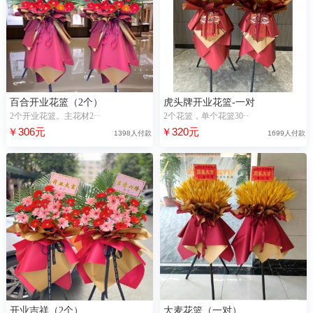
百合开业花篮（2个）
虎头牌开业花篮-一对
2个开业花篮。主花材2··
2个花篮，单个花篮30··
￥306元
￥320元
1398人付款
1699人付款
开业吉祥（2个）
大麦花篮（一对）