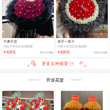
不离不弃
牵手一辈子
99枝卡罗拉红玫瑰搭配··
99枝卡罗拉红玫瑰搭配··
￥626元
￥620元
9217人付款
2251人付款
更多女神最爱
开业花篮