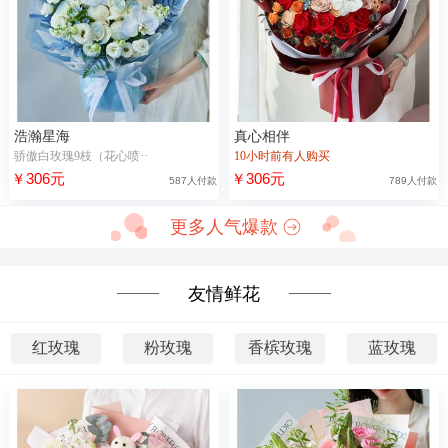
浩瀚星海
真心相伴
骄傲白玫瑰9枝（花心喷··
10小时前有人购买
￥306元
￥306元
587人付款
789人付款
更多人气爆款
友情鲜花
红玫瑰
粉玫瑰
香槟玫瑰
蓝玫瑰