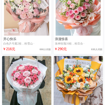
开心快乐
浪漫惊喜
白色乒乓菊2枝，粉雪山··
洛神玫瑰16枝，粉百合··
￥216元
￥290元
666人付款
630人付款