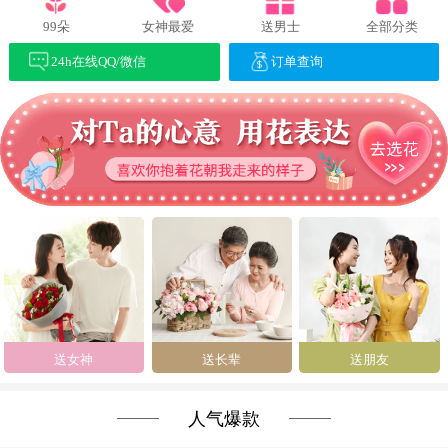
99朵
女神最爱
送男士
全部分类
24h在线QQ/微信
订单查询
送女神
送长辈
送朋友
人气爆款