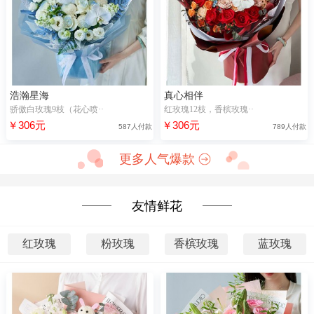
浩瀚星海
真心相伴
骄傲白玫瑰9枝（花心喷··
红玫瑰12枝，香槟玫瑰··
￥306元
￥306元
587人付款
789人付款
更多人气爆款
友情鲜花
红玫瑰
粉玫瑰
香槟玫瑰
蓝玫瑰