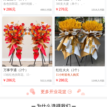
各色扶郎花，绿叶间插，··
300支大麦（单个），··
￥286元
￥276元
489人付款
1314人付款
万事亨通（2个）
红红火火（2个）
15枝红色扶郎花、15··
11小时前有人购买
￥286元
￥286元
522人付款
1168人付款
更多开业花篮