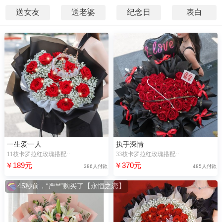
送女友
送老婆
纪念日
表白
一生爱一人
执手深情
11枝卡罗拉红玫瑰搭配··
33枝卡罗拉红玫瑰搭配··
￥189元
￥370元
386人付款
485人付款
45秒前，“严**”购买了【永恒之恋】