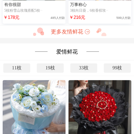
有你很甜
万事称心
5枝粉雪山玫瑰搭配5枝··
3枝向日葵，6枝香槟玫··
￥178元
￥216元
485人付款
599人付款
更多友情鲜花
爱情鲜花
11枝
19枝
33枝
99枝