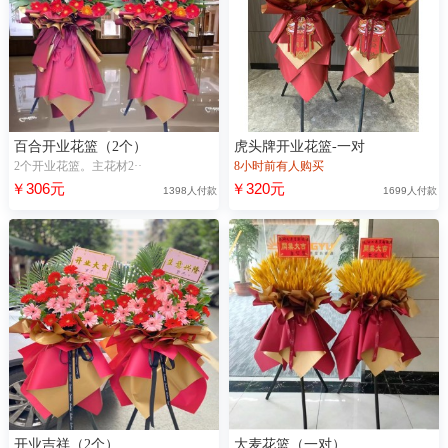
百合开业花篮（2个）
虎头牌开业花篮-一对
2个开业花篮。主花材2··
8小时前有人购买
￥306元
￥320元
1398人付款
1699人付款
开业吉祥（2个）
大麦花篮（一对）