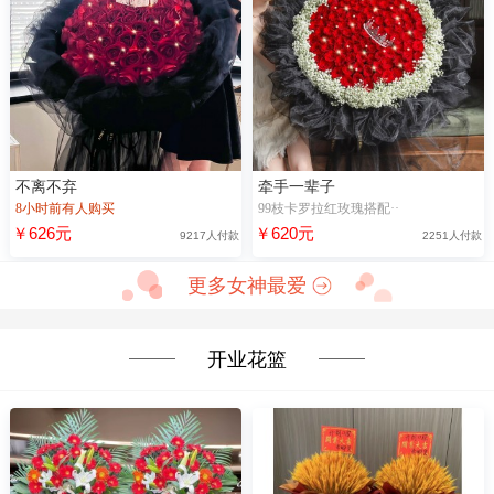
不离不弃
牵手一辈子
8小时前有人购买
99枝卡罗拉红玫瑰搭配··
￥626元
￥620元
9217人付款
2251人付款
更多女神最爱
开业花篮