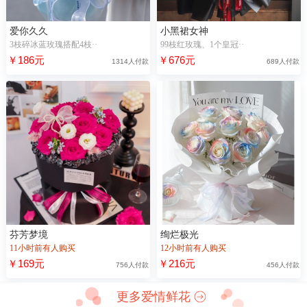
爱你久久
小黑裙女神
3枝碎冰蓝玫瑰搭配4枝··
99枝红玫瑰、1个皇冠··
￥186元
￥676元
1314人付款
689人付款
芬芳梦境
绚烂极光
11小时前有人购买
12小时前有人购买
￥169元
￥216元
756人付款
456人付款
更多爱情鲜花