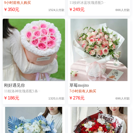
9小时前有人购买
11枝碎冰蓝玫瑰搭配5··
￥350元
￥249元
1524人付款
666人付款
刚好遇见你
草莓mojito
11枝洛神玫瑰搭配1条··
7小时前有人购买
￥186元
￥276元
1320人付款
696人付款