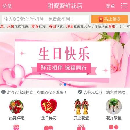
甜蜜蜜鲜花店
分类
菜单
马上领取
、
水果
花篮花束、
零食
花束、
香烟
花束、
现金
花束礼盒等，详情联系
客服
！！！
本店可
所有的浪漫惊喜，都值得提前准备！
支持先送花，满意后付款！
热卖鲜花
生日鲜花
开业花篮
花卉绿植