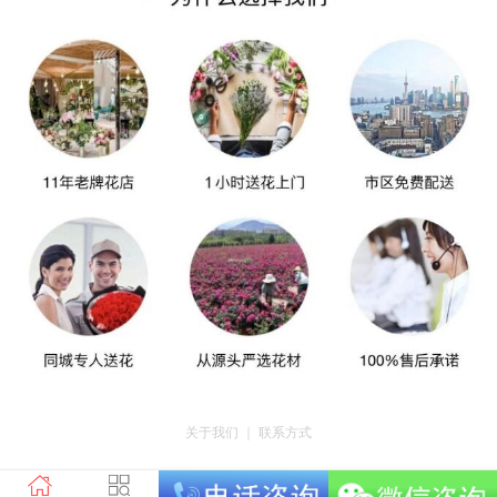
关于我们
｜
联系方式
版权所有：荣昌区昌州街道爱神鲜花店 地址：重庆市荣昌区昌州街道迎宾大道
南段3号35幢4-20 电话：tel023-46761716