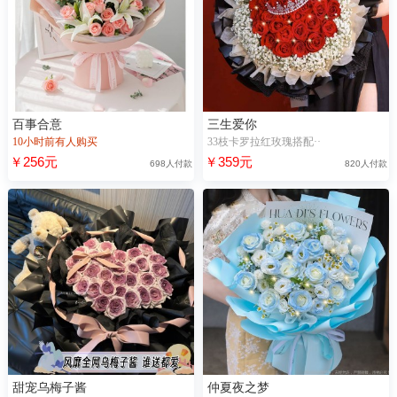
百事合意
三生爱你
10小时前有人购买
33枝卡罗拉红玫瑰搭配··
￥256元
￥359元
698人付款
820人付款
甜宠乌梅子酱
仲夏夜之梦