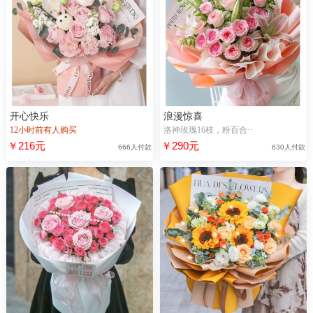
开心快乐
浪漫惊喜
12小时前有人购买
洛神玫瑰16枝，粉百合··
￥216元
￥290元
666人付款
630人付款