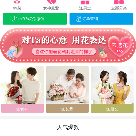
99朵
女神最爱
送男士
全部分类
24h在线QQ/微信
订单查询
送女神
送长辈
送朋友
人气爆款