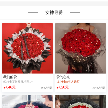
女神最爱
我们的爱
爱的心光
99枝卡罗拉玫瑰搭配1··
11小时前有人购买
￥646元
￥620元
666人付款
3248人付款