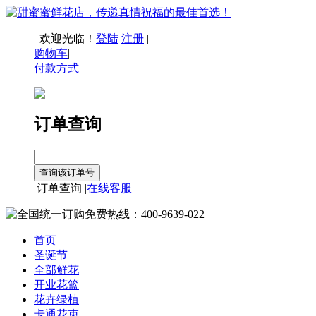
欢迎光临！
登陆
注册
|
购物车
|
付款方式
|
订单查询
订单查询 |
在线客服
首页
圣诞节
全部鲜花
开业花篮
花卉绿植
卡通花束