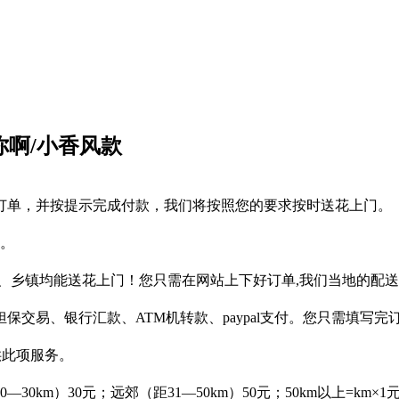
你啊/小香风款
订单，并按提示完成付款，我们将按照您的要求按时送花上门。
作。
、乡镇均能送花上门！您只需在网站上下好订单,我们当地的配
保交易、银行汇款、ATM机转款、paypal支付。您只需填写
供此项服务。
km）30元；远郊（距31—50km）50元；50km以上=km×1