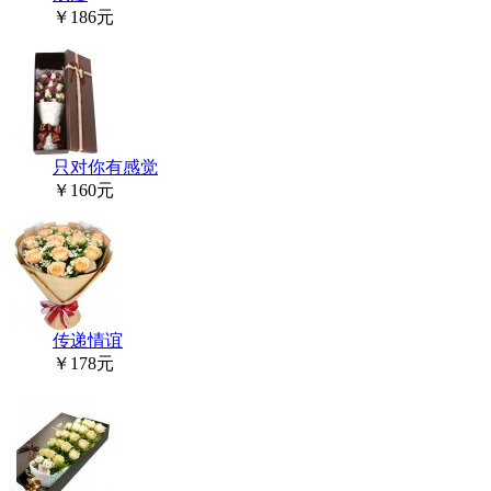
￥186元
只对你有感觉
￥160元
传递情谊
￥178元