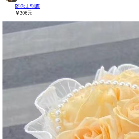
陪你走到底
￥306元