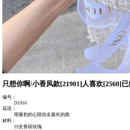
只想你啊/小香风款
[21901]
人喜欢
[2560]
已
编号：
D1916
花语：
用最初的心陪你走最长的路
材料：
19支香槟玫瑰