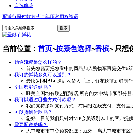
自选鲜花
配送范围
付款方式
万年历
常用祝福语
当前位置：
首页
按颜色选择
香槟
只想
>
>
>
购物流程是怎么样的？
首先您需要把您看中的商品加入购物车再提交生成
我订的鲜花多久可以送到？
最快3小时即可送到收货人手上，鲜花送前新鲜制
全国都能送到吗？
唯美全国均有联盟配送店,所有的大中城市和部分县
我可以通过哪些方式付款呢？
我们支持多种支付方式，有网银在线支付、支付宝担
可以货到付款吗？
您好！目前我们只针对VIP会员级别以上的客户提
需要配送费吗？
大中城市市中心免费配送；近郊（离大中城市市区10—30