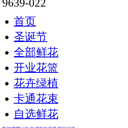
首页
圣诞节
全部鲜花
开业花篮
花卉绿植
卡通花束
自选鲜花