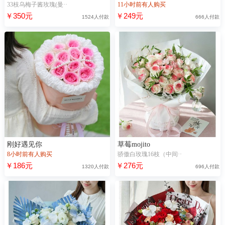
33枝乌梅子酱玫瑰(曼··
11小时前有人购买
￥350元
￥249元
1524人付款
666人付款
刚好遇见你
草莓mojito
8小时前有人购买
骄傲白玫瑰16枝（中间··
￥186元
￥276元
1320人付款
696人付款