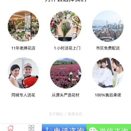
关于我们
｜
联系方式
版权所有：荣昌区昌州街道爱神鲜花店 地址：重庆市荣昌区昌州街道迎宾大道
南段3号35幢4-20 电话：tel023-46761716