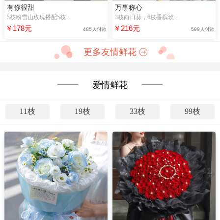
有你很甜
万事称心
5枝粉雪山玫瑰搭配5枝··
3枝向日葵，6枝香槟玫··
￥178元
￥216元
485人付款
599人付款
更多友情鲜花
爱情鲜花
11枝
19枝
33枝
99枝