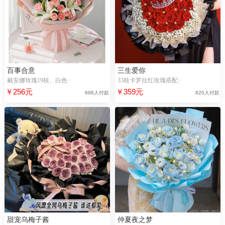
百事合意
三生爱你
戴安娜玫瑰19枝、白色··
33枝卡罗拉红玫瑰搭配··
￥256元
￥359元
698人付款
820人付款
甜宠乌梅子酱
仲夏夜之梦