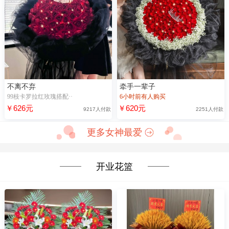
不离不弃
牵手一辈子
99枝卡罗拉红玫瑰搭配··
6小时前有人购买
￥626元
￥620元
9217人付款
2251人付款
更多女神最爱
开业花篮