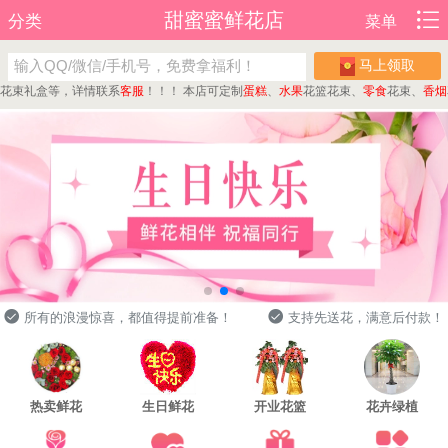
甜蜜蜜鲜花店
分类
菜单
马上领取
礼盒等，详情联系
客服
！！！
本店可定制
蛋糕
、
水果
花篮花束、
零食
花束、
香烟
花束
所有的浪漫惊喜，都值得提前准备！
支持先送花，满意后付款！
热卖鲜花
生日鲜花
开业花篮
花卉绿植