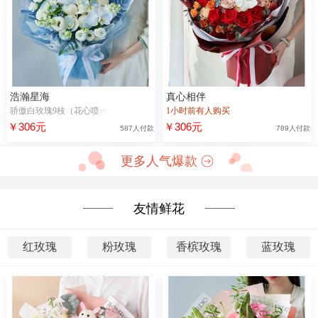
浩瀚星海
真心相伴
骄傲白玫瑰9枝（花心喷··
1小时前有人购买
￥306元
￥306元
587人付款
789人付款
更多人气爆款
友情鲜花
红玫瑰
粉玫瑰
香槟玫瑰
蓝玫瑰