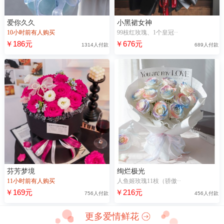
爱你久久
小黑裙女神
10小时前有人购买
99枝红玫瑰、1个皇冠··
￥186元
￥676元
1314人付款
689人付款
芬芳梦境
绚烂极光
11小时前有人购买
人鱼姬玫瑰11枝（骄傲··
￥169元
￥216元
756人付款
456人付款
更多爱情鲜花