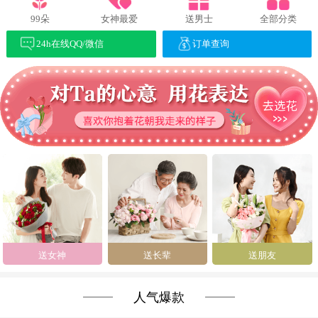
99朵
女神最爱
送男士
全部分类
24h在线QQ/微信
订单查询
送女神
送长辈
送朋友
人气爆款