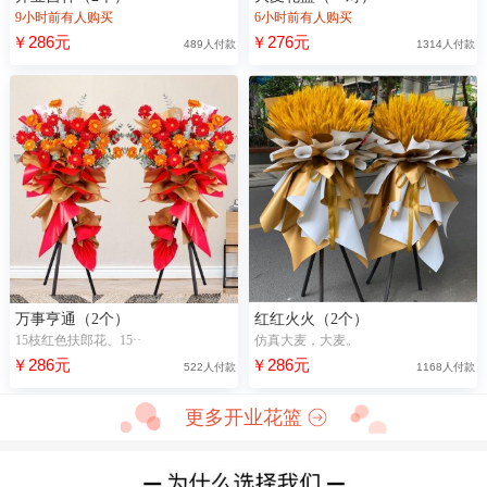
9小时前有人购买
6小时前有人购买
￥286元
￥276元
489人付款
1314人付款
万事亨通（2个）
红红火火（2个）
15枝红色扶郎花、15··
仿真大麦，大麦。
￥286元
￥286元
522人付款
1168人付款
更多开业花篮