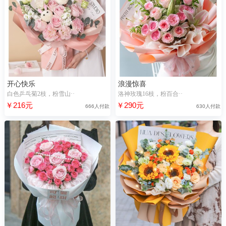
开心快乐
浪漫惊喜
白色乒乓菊2枝，粉雪山··
洛神玫瑰16枝，粉百合··
￥216元
￥290元
666人付款
630人付款