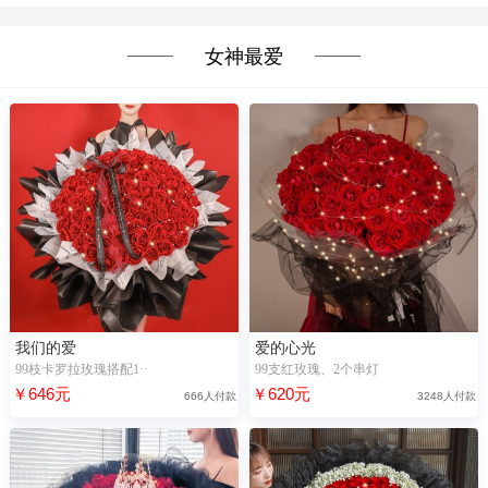
女神最爱
我们的爱
爱的心光
99枝卡罗拉玫瑰搭配1··
99支红玫瑰、2个串灯
￥646元
￥620元
666人付款
3248人付款