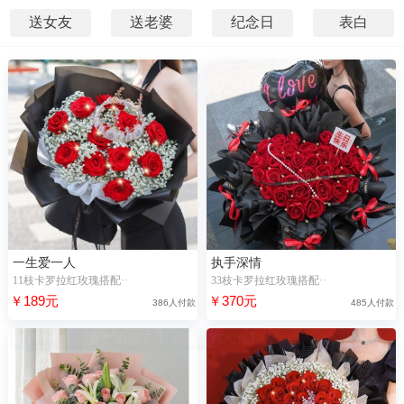
送女友
送老婆
纪念日
表白
一生爱一人
执手深情
11枝卡罗拉红玫瑰搭配··
33枝卡罗拉红玫瑰搭配··
￥189元
￥370元
386人付款
485人付款
51秒前，“姜**”浏览了【I LOVE YOU兔】