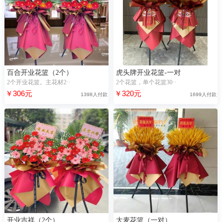
百合开业花篮（2个）
虎头牌开业花篮-一对
2个开业花篮。主花材2··
2个花篮，单个花篮30··
￥306元
￥320元
1398人付款
1699人付款
开业吉祥（2个）
大麦花篮（一对）