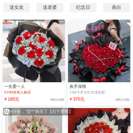
送女友
送老婆
纪念日
表白
一生爱一人
执手深情
9小时前有人购买
33枝卡罗拉红玫瑰搭配··
￥189元
￥370元
386人付款
485人付款
4分前，“贺**”购买了【忠于爱情】