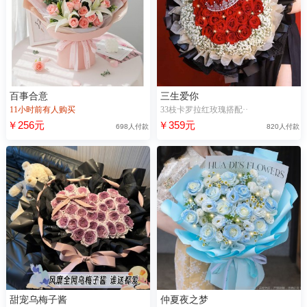
百事合意
三生爱你
11小时前有人购买
33枝卡罗拉红玫瑰搭配··
￥256元
￥359元
698人付款
820人付款
甜宠乌梅子酱
仲夏夜之梦