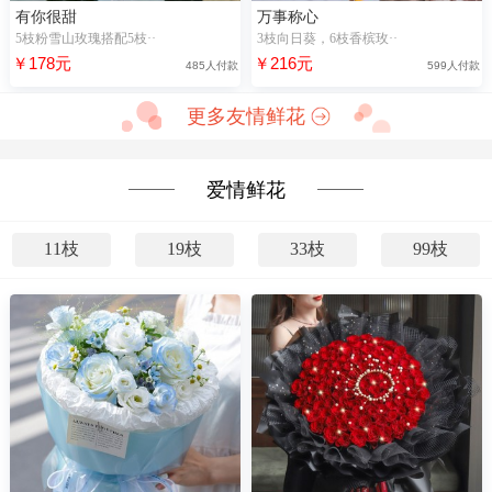
有你很甜
万事称心
5枝粉雪山玫瑰搭配5枝··
3枝向日葵，6枝香槟玫··
￥178元
￥216元
485人付款
599人付款
更多友情鲜花
爱情鲜花
11枝
19枝
33枝
99枝