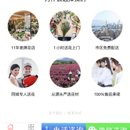
关于我们
｜
联系方式
版权所有：荣昌区昌州街道爱神鲜花店 地址：重庆市荣昌区昌州街道迎宾大道
南段3号35幢4-20 电话：tel023-46761716