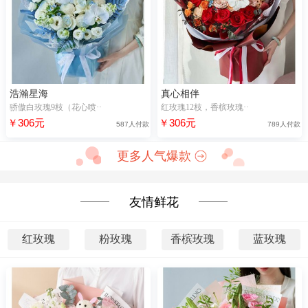
浩瀚星海
真心相伴
骄傲白玫瑰9枝（花心喷··
红玫瑰12枝，香槟玫瑰··
￥306元
￥306元
587人付款
789人付款
更多人气爆款
友情鲜花
红玫瑰
粉玫瑰
香槟玫瑰
蓝玫瑰