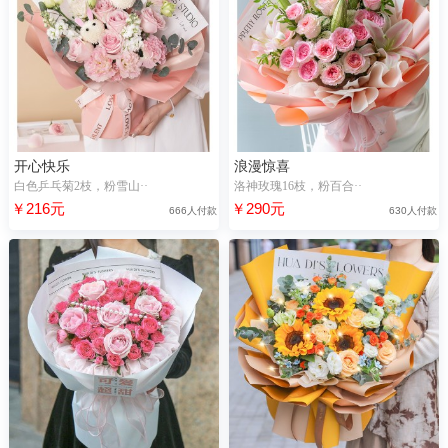
开心快乐
浪漫惊喜
白色乒乓菊2枝，粉雪山··
洛神玫瑰16枝，粉百合··
￥216元
￥290元
666人付款
630人付款