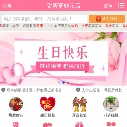
甜蜜蜜鲜花店
分类
菜单
马上领取
束礼盒等，详情联系
客服
！！！
本店可定制
蛋糕
、
水果
花篮花束、
零食
花束、
香烟
花
所有的浪漫惊喜，都值得提前准备！
支持先送花，满意后付款！
热卖鲜花
生日鲜花
开业花篮
花卉绿植