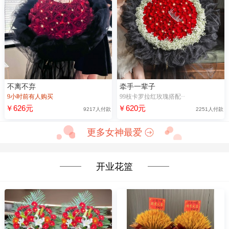
不离不弃
牵手一辈子
9小时前有人购买
99枝卡罗拉红玫瑰搭配··
￥626元
￥620元
9217人付款
2251人付款
更多女神最爱
开业花篮