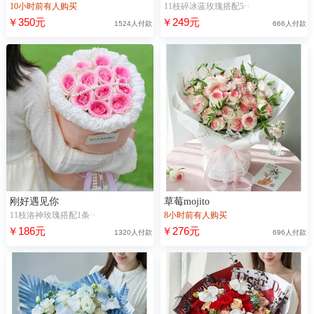
10小时前有人购买
11枝碎冰蓝玫瑰搭配5··
￥350元
￥249元
1524人付款
666人付款
刚好遇见你
草莓mojito
11枝洛神玫瑰搭配1条··
8小时前有人购买
￥186元
￥276元
1320人付款
696人付款