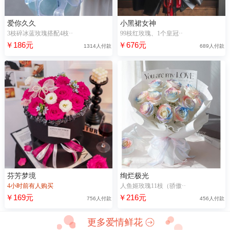
爱你久久
小黑裙女神
3枝碎冰蓝玫瑰搭配4枝··
99枝红玫瑰、1个皇冠··
￥186元
￥676元
1314人付款
689人付款
芬芳梦境
绚烂极光
4小时前有人购买
人鱼姬玫瑰11枝（骄傲··
￥169元
￥216元
756人付款
456人付款
更多爱情鲜花