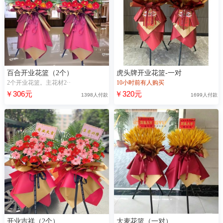
百合开业花篮（2个）
虎头牌开业花篮-一对
2个开业花篮。主花材2··
10小时前有人购买
￥306元
￥320元
1398人付款
1699人付款
开业吉祥（2个）
大麦花篮（一对）