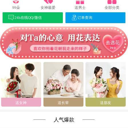
99朵
女神最爱
送男士
全部分类
24h在线QQ/微信
订单查询
送女神
送长辈
送朋友
人气爆款