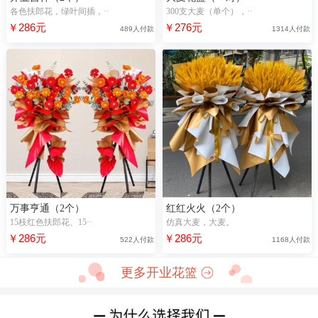
各色扶郎花，绿叶间插，··
300支大麦（单个），··
￥286元
￥276元
489人付款
1314人付款
万事亨通（2个）
红红火火（2个）
15枝红色扶郎花、15··
仿真大麦，大麦。
￥286元
￥286元
522人付款
1168人付款
更多开业花篮