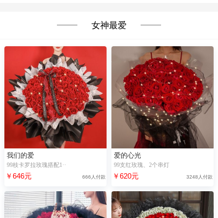
女神最爱
我们的爱
爱的心光
99枝卡罗拉玫瑰搭配1··
99支红玫瑰、2个串灯
￥646元
￥620元
666人付款
3248人付款