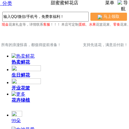
甜蜜蜜鲜花店
菜单
分类
马上领取
、
现金
花束礼盒等，详情联系
客服
！！！
本店可定制
蛋糕
、
水果
花篮花束、
零食
花束
所有的浪漫惊喜，都值得提前准备！
支持先送花，满意后付款！
热卖鲜花
生日鲜花
开业花篮
花卉绿植
99朵