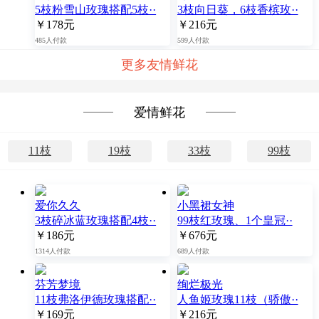
5枝粉雪山玫瑰搭配5枝··
3枝向日葵，6枝香槟玫··
￥178元
￥216元
485人付款
599人付款
更多友情鲜花
爱情鲜花
11枝
19枝
33枝
99枝
爱你久久
小黑裙女神
3枝碎冰蓝玫瑰搭配4枝··
99枝红玫瑰、1个皇冠··
￥186元
￥676元
1314人付款
689人付款
芬芳梦境
绚烂极光
11枝弗洛伊德玫瑰搭配··
人鱼姬玫瑰11枝（骄傲··
￥169元
￥216元