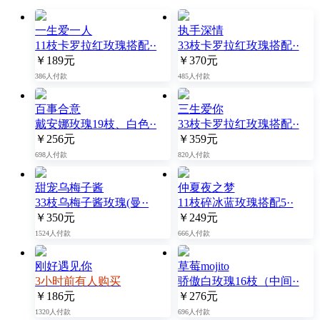
一生爱一人
执手深情
11枝卡罗拉红玫瑰搭配··
33枝卡罗拉红玫瑰搭配··
￥189元
￥370元
386人付款
485人付款
百事合意
三生爱你
戴安娜玫瑰19枝、白色··
33枝卡罗拉红玫瑰搭配··
￥256元
￥359元
698人付款
820人付款
甜宠乌梅子酱
仲夏夜之梦
33枝乌梅子酱玫瑰(曼··
11枝碎冰蓝玫瑰搭配5··
￥350元
￥249元
1524人付款
666人付款
刚好遇见你
草莓mojito
3小时前有人购买
骄傲白玫瑰16枝（中间··
￥186元
￥276元
1320人付款
696人付款