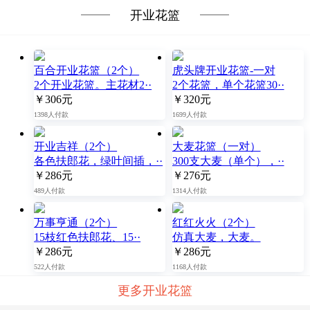
开业花篮
百合开业花篮（2个）
虎头牌开业花篮-一对
2个开业花篮。主花材2··
2个花篮，单个花篮30··
￥306元
￥320元
1398人付款
1699人付款
开业吉祥（2个）
大麦花篮（一对）
各色扶郎花，绿叶间插，··
300支大麦（单个），··
￥286元
￥276元
489人付款
1314人付款
万事亨通（2个）
红红火火（2个）
15枝红色扶郎花、15··
仿真大麦，大麦。
￥286元
￥286元
522人付款
1168人付款
更多开业花篮