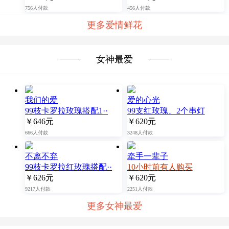
756人付款
456人付款
更多爱情鲜花
女神最爱
我们的爱
爱的心光
99枝卡罗拉玫瑰搭配1··
99支红玫瑰、2个串灯
￥646元
￥620元
666人付款
3248人付款
不离不弃
牵手一辈子
99枝卡罗拉红玫瑰搭配··
10小时前有人购买
￥626元
￥620元
9217人付款
2251人付款
更多女神最爱