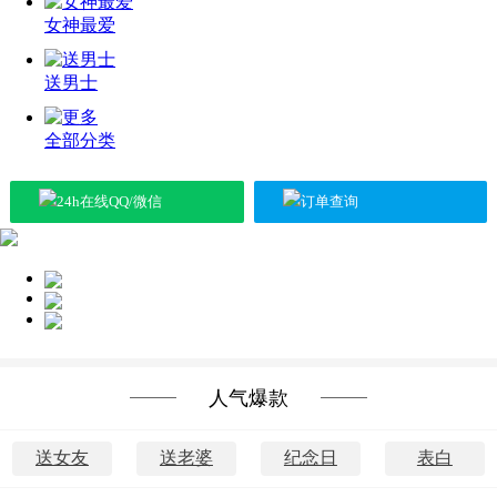
女神最爱
送男士
全部分类
24h在线QQ/微信
订单查询
送女神
送长辈
送朋友
人气爆款
送女友
送老婆
纪念日
表白