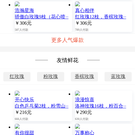
浩瀚星海
真心相伴
骄傲白玫瑰9枝（花心喷··
红玫瑰12枝，香槟玫瑰··
￥306元
￥306元
587人付款
789人付款
更多人气爆款
友情鲜花
红玫瑰
粉玫瑰
香槟玫瑰
蓝玫瑰
开心快乐
浪漫惊喜
白色乒乓菊2枝，粉雪山··
洛神玫瑰16枝，粉百合··
￥216元
￥290元
666人付款
630人付款
有你很甜
万事称心