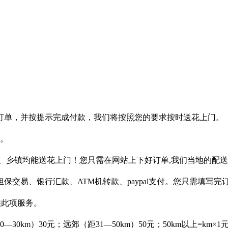
订单，并按提示完成付款，我们将按照您的要求按时送花上门。
作。
、乡镇均能送花上门！您只需在网站上下好订单,我们当地的配
保交易、银行汇款、ATM机转款、paypal支付。您只需填写
供此项服务。
km）30元；远郊（距31—50km）50元；50km以上=km×1