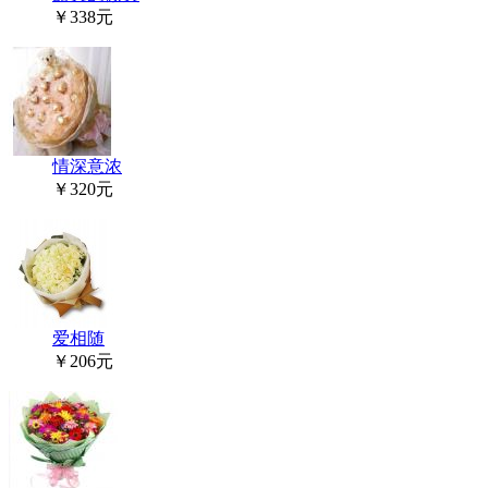
￥338元
情深意浓
￥320元
爱相随
￥206元