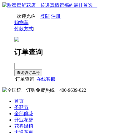
欢迎光临！
登陆
注册
|
购物车
|
付款方式
|
订单查询
订单查询 |
在线客服
首页
圣诞节
全部鲜花
开业花篮
花卉绿植
卡通花束