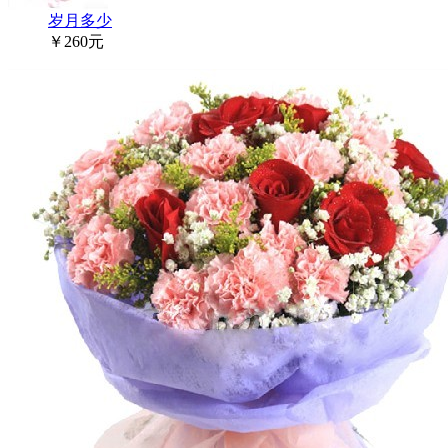
岁月多少
￥260元