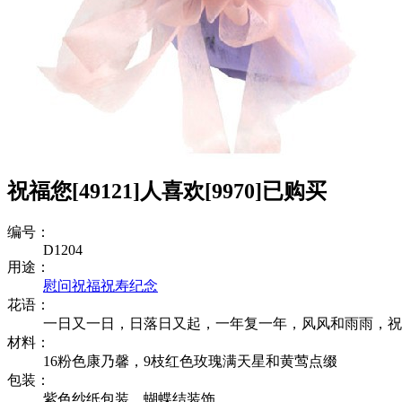
祝福您
[49121]
人喜欢
[9970]
已购买
编号：
D1204
用途：
慰问
祝福
祝寿
纪念
花语：
一日又一日，日落日又起，一年复一年，风风和雨雨，祝
材料：
16粉色康乃馨，9枝红色玫瑰满天星和黄莺点缀
包装：
紫色纱纸包装，蝴蝶结装饰