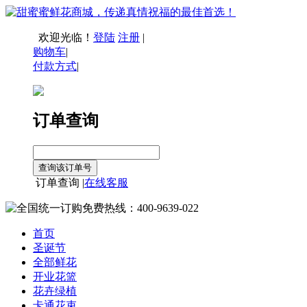
欢迎光临！
登陆
注册
|
购物车
|
付款方式
|
订单查询
订单查询 |
在线客服
首页
圣诞节
全部鲜花
开业花篮
花卉绿植
卡通花束