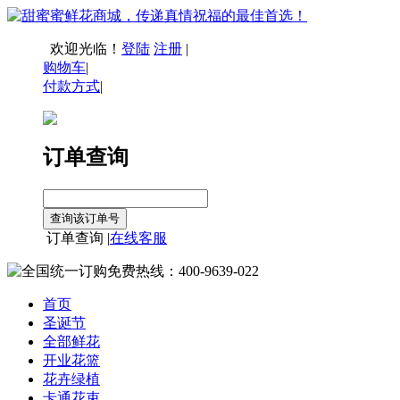
欢迎光临！
登陆
注册
|
购物车
|
付款方式
|
订单查询
订单查询 |
在线客服
首页
圣诞节
全部鲜花
开业花篮
花卉绿植
卡通花束