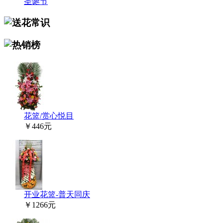
圣诞节
花篮/赏心悦目
￥446元
开业花篮-普天同庆
￥1266元