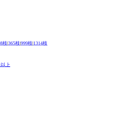
08枝
|
365枝
|
999枝
|
1314枝
元以上