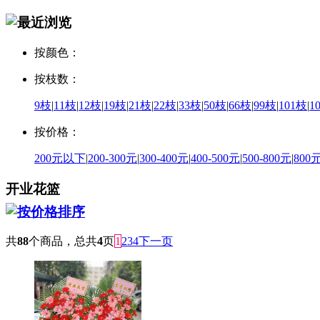
按颜色：
按枝数：
9枝
|
11枝
|
12枝
|
19枝
|
21枝
|
22枝
|
33枝
|
50枝
|
66枝
|
99枝
|
101枝
|
1
按价格：
200元以下
|
200-300元
|
300-400元
|
400-500元
|
500-800元
|
800
开业花篮
共
88
个商品，总共
4
页
1
2
3
4
下一页