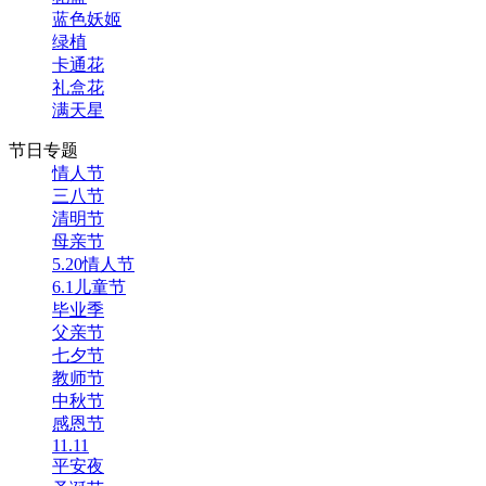
蓝色妖姬
绿植
卡通花
礼盒花
满天星
节日专题
情人节
三八节
清明节
母亲节
5.20情人节
6.1儿童节
毕业季
父亲节
七夕节
教师节
中秋节
感恩节
11.11
平安夜