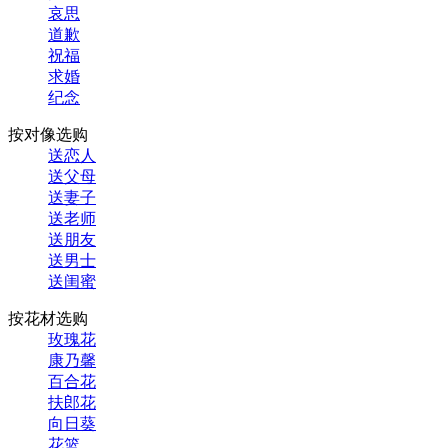
哀思
道歉
祝福
求婚
纪念
按对像选购
送恋人
送父母
送妻子
送老师
送朋友
送男士
送闺蜜
按花材选购
玫瑰花
康乃馨
百合花
扶郎花
向日葵
花篮