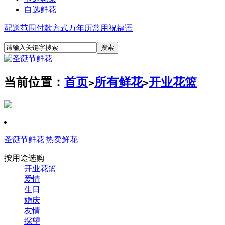
自选鲜花
配送范围
付款方式
万年历
常用祝福语
当前位置：
首页
所有鲜花
开业花篮
>
>
圣诞节鲜花
|
热卖鲜花
按用途选购
开业花篮
爱情
生日
婚庆
友情
探望