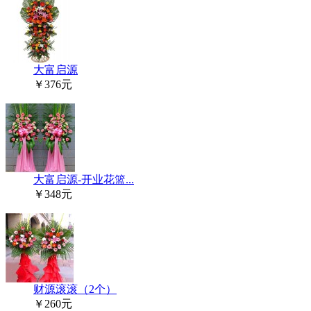
大富启源
￥376元
大富启源-开业花篮...
￥348元
财源滚滚（2个）
￥260元