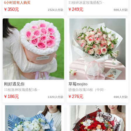
6小时前有人购买
11枝碎冰蓝玫瑰搭配5··
￥350元
￥249元
1524人付款
666人付款
刚好遇见你
草莓mojito
11枝洛神玫瑰搭配1条··
骄傲白玫瑰16枝（中间··
￥186元
￥276元
1320人付款
696人付款