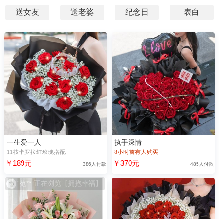
送女友
送老婆
纪念日
表白
一生爱一人
执手深情
11枝卡罗拉红玫瑰搭配··
8小时前有人购买
￥189元
￥370元
386人付款
485人付款