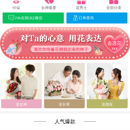
99朵
女神最爱
送男士
全部分类
24h在线QQ/微信
订单查询
送女神
送长辈
送朋友
人气爆款