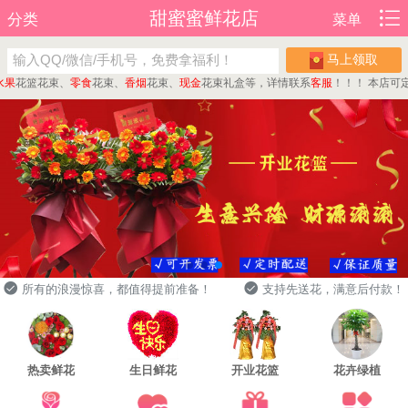
甜蜜蜜鲜花店
分类
菜单
马上领取
花篮花束、
零食
花束、
香烟
花束、
现金
花束礼盒等，详情联系
客服
！！！
本店可定制
所有的浪漫惊喜，都值得提前准备！
支持先送花，满意后付款！
热卖鲜花
生日鲜花
开业花篮
花卉绿植