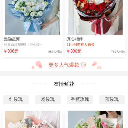
浩瀚星海
真心相伴
骄傲白玫瑰9枝（花心喷··
11小时前有人购买
￥306元
￥306元
587人付款
789人付款
更多人气爆款
友情鲜花
红玫瑰
粉玫瑰
香槟玫瑰
蓝玫瑰