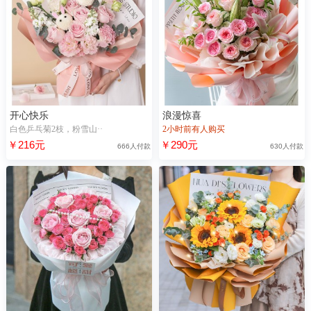
开心快乐
浪漫惊喜
白色乒乓菊2枝，粉雪山··
2小时前有人购买
￥216元
￥290元
666人付款
630人付款