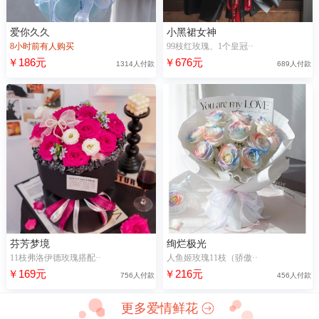
爱你久久
小黑裙女神
8小时前有人购买
99枝红玫瑰、1个皇冠··
￥186元
￥676元
1314人付款
689人付款
芬芳梦境
绚烂极光
11枝弗洛伊德玫瑰搭配··
人鱼姬玫瑰11枝（骄傲··
￥169元
￥216元
756人付款
456人付款
更多爱情鲜花