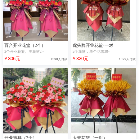
百合开业花篮（2个）
虎头牌开业花篮-一对
2个开业花篮。主花材2··
2个花篮，单个花篮30··
￥306元
￥320元
1398人付款
1699人付款
开业吉祥（2个）
大麦花篮（一对）