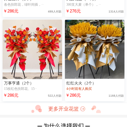
各色扶郎花，绿叶间插，··
300支大麦（单个），··
￥286元
￥276元
489人付款
1314人付款
万事亨通（2个）
红红火火（2个）
15枝红色扶郎花、15··
4小时前有人购买
￥286元
￥286元
522人付款
1168人付款
更多开业花篮