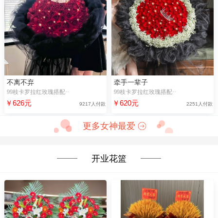
不离不弃
牵手一辈子
99枝卡罗拉红玫瑰搭配··
99枝卡罗拉红玫瑰搭配··
￥626元
￥620元
9217人付款
2251人付款
更多女神最爱
开业花篮