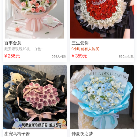
百事合意
三生爱你
戴安娜玫瑰19枝、白色··
9小时前有人购买
￥256元
￥359元
698人付款
820人付款
甜宠乌梅子酱
仲夏夜之梦