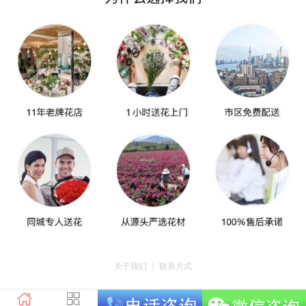
关于我们
｜
联系方式
版权所有：荣昌区昌州街道爱神鲜花店 地址：重庆市荣昌区昌州街道迎宾大道
南段3号35幢4-20 电话：tel023-46761716