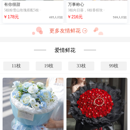
有你很甜
万事称心
5枝粉雪山玫瑰搭配5枝··
3枝向日葵，6枝香槟玫··
￥178元
￥216元
485人付款
599人付款
更多友情鲜花
爱情鲜花
11枝
19枝
33枝
99枝