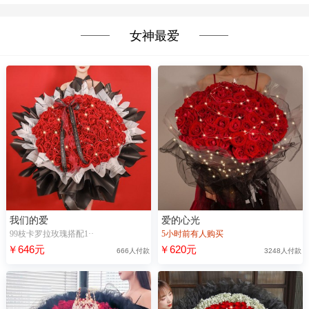
女神最爱
我们的爱
爱的心光
99枝卡罗拉玫瑰搭配1··
5小时前有人购买
￥646元
￥620元
666人付款
3248人付款