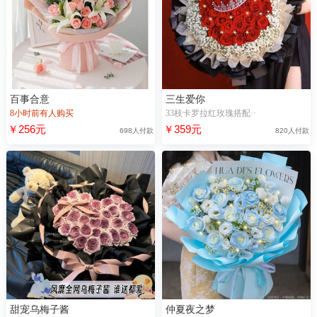
百事合意
三生爱你
8小时前有人购买
33枝卡罗拉红玫瑰搭配··
￥256元
￥359元
698人付款
820人付款
甜宠乌梅子酱
仲夏夜之梦