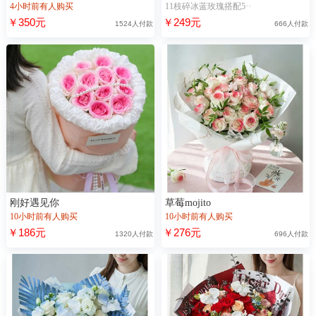
4小时前有人购买
11枝碎冰蓝玫瑰搭配5··
￥350元
￥249元
1524人付款
666人付款
刚好遇见你
草莓mojito
10小时前有人购买
10小时前有人购买
￥186元
￥276元
1320人付款
696人付款