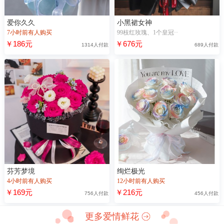
爱你久久
小黑裙女神
7小时前有人购买
99枝红玫瑰、1个皇冠··
￥186元
￥676元
1314人付款
689人付款
芬芳梦境
绚烂极光
4小时前有人购买
12小时前有人购买
￥169元
￥216元
756人付款
456人付款
更多爱情鲜花