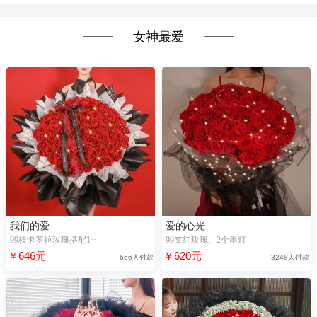
女神最爱
我们的爱
爱的心光
99枝卡罗拉玫瑰搭配1··
99支红玫瑰、2个串灯
￥646元
￥620元
666人付款
3248人付款