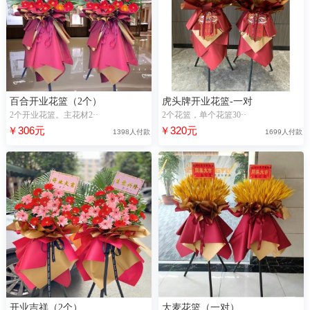
百合开业花篮（2个）
虎头牌开业花篮-一对
2个开业花篮。主花材2··
2个花篮，单个花篮30··
￥306元
￥320元
1398人付款
1699人付款
开业吉祥（2个）
大麦花篮（一对）