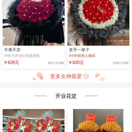
不离不弃
牵手一辈子
99枝卡罗拉红玫瑰搭配··
9小时前有人购买
￥626元
￥620元
9217人付款
2251人付款
更多女神最爱
开业花篮