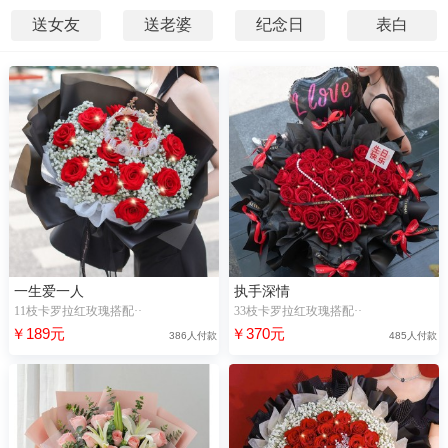
送女友
送老婆
纪念日
表白
一生爱一人
执手深情
11枝卡罗拉红玫瑰搭配··
33枝卡罗拉红玫瑰搭配··
￥189元
￥370元
386人付款
485人付款
54小时前，“花**”浏览了【深情时刻】