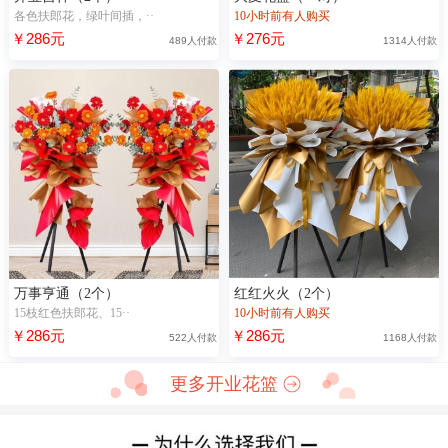
各色扶郎花，绿叶间插，··
10小时前有人购买
￥286元
￥276元
489人付款
1314人付款
万事亨通（2个）
红红火火（2个）
15枝红色扶郎花、15··
10小时前有人购买
￥286元
￥286元
522人付款
1168人付款
更多开业花篮