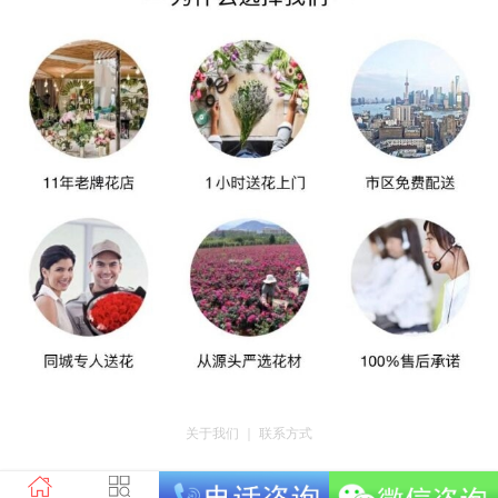
关于我们
｜
联系方式
版权所有：荣昌区昌州街道爱神鲜花店 地址：重庆市荣昌区昌州街道迎宾大道
南段3号35幢4-20 电话：tel023-46761716