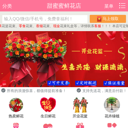
甜蜜蜜鲜花店
分类
菜单
马上领取
篮花束、
零食
花束、
香烟
花束、
现金
花束礼盒等，详情联系
客服
！！！
本店可定制
蛋
所有的浪漫惊喜，都值得提前准备！
支持先送花，满意后付款！
热卖鲜花
生日鲜花
开业花篮
花卉绿植