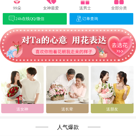
99朵
女神最爱
送男士
全部分类
24h在线QQ/微信
订单查询
送女神
送长辈
送朋友
人气爆款