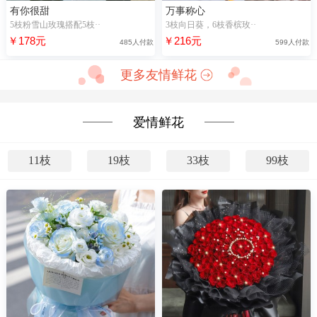
有你很甜
万事称心
5枝粉雪山玫瑰搭配5枝··
3枝向日葵，6枝香槟玫··
￥178元
￥216元
485人付款
599人付款
更多友情鲜花
爱情鲜花
11枝
19枝
33枝
99枝