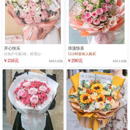
开心快乐
浪漫惊喜
白色乒乓菊2枝，粉雪山··
12小时前有人购买
￥216元
￥290元
666人付款
630人付款