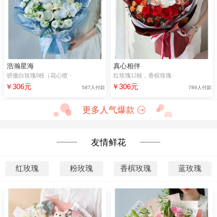
浩瀚星海
真心相伴
骄傲白玫瑰9枝（花心喷··
红玫瑰12枝，香槟玫瑰··
￥306元
￥306元
587人付款
789人付款
更多人气爆款
友情鲜花
红玫瑰
粉玫瑰
香槟玫瑰
蓝玫瑰